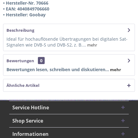
• Hersteller-Nr. 70666
• EAN: 4040849706660
• Hersteller: Goobay
Beschreibung
Ideal für hochauflösende Übertragungen bei digitalen Sat-
Signalen wie DVB-S und DVB-S2, z. B....
mehr
0
Bewertungen
Bewertungen lesen, schreiben und diskutieren...
mehr
Ähnliche Artikel
Service Hotline
Shop Service
Informationen