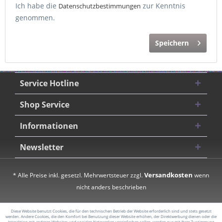
Ich habe die
zur Kenntnis
Datenschutzbestimmungen
genommen.
Speichern
Service Hotline
Shop Service
Informationen
Newsletter
Versandkosten
* Alle Preise inkl. gesetzl. Mehrwertsteuer zzgl.
wenn
nicht anders beschrieben
Diese Website benutzt Cookies, die für den technischen Betrieb der Website erforderlich sind und stets gesetzt
werden. Andere Cookies, die den Komfort bei Benutzung dieser Website erhöhen, der Direktwerbung dienen oder die
Interaktion mit anderen Websites und sozialen Netzwerken vereinfachen sollen, werden nur mit Ihrer Zustimmung