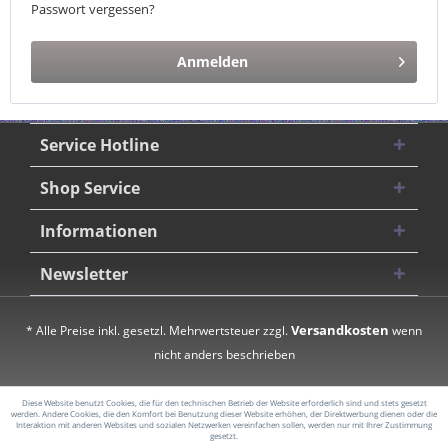
Passwort vergessen?
Anmelden
Service Hotline
Shop Service
Informationen
Newsletter
Versandkosten
* Alle Preise inkl. gesetzl. Mehrwertsteuer zzgl.
wenn
nicht anders beschrieben
Diese Website benutzt Cookies, die für den technischen Betrieb der Website erforderlich sind und stets gesetzt
werden. Andere Cookies, die den Komfort bei Benutzung dieser Website erhöhen, der Direktwerbung dienen oder die
Interaktion mit anderen Websites und sozialen Netzwerken vereinfachen sollen, werden nur mit Ihrer Zustimmung
gesetzt.