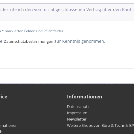
 * markierten Felder sind Pflichtfelder.
ie
zur Kenntnis genommen.
Datenschutzbestimmungen
ice
Informationen
Datenschutz
Impressum
Newsletter
rmationen
Weitere Shops von Büro & Technik B
cht