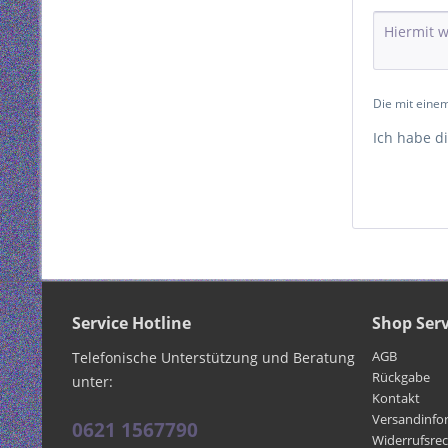
Die mit einem
Ich habe d
Service Hotline
Shop Serv
AGB
Telefonische Unterstützung und Beratung
Rückgabe
unter:
Kontakt
Versandinfo
0621 1567790
Widerrufsre