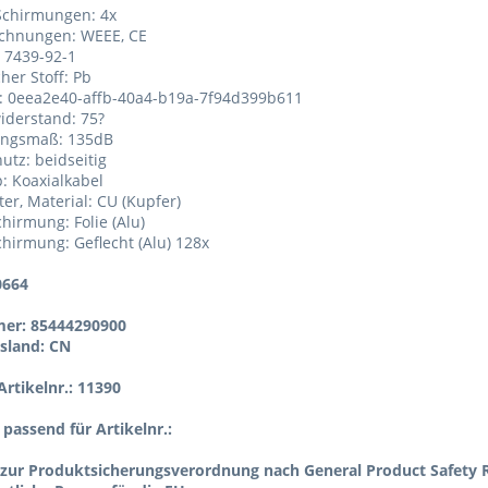
Schirmungen: 4x
ichnungen: WEEE, CE
: 7439-92-1
her Stoff: Pb
.: 0eea2e40-affb-40a4-b19a-7f94d399b611
iderstand: 75?
ungsmaß: 135dB
hutz: beidseitig
p: Koaxialkabel
ter, Material: CU (Kupfer)
chirmung: Folie (Alu)
Schirmung: Geflecht (Alu) 128x
0664
er: 85444290900
sland: CN
rtikelnr.: 11390
l passend für Artikelnr.:
zur Produktsicherungsverordnung nach General Product Safety R