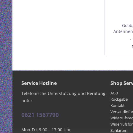
Gooba
Antennenk
geschirmt 
I
Mindest
Service Hotline
Shop Serv
AGB
Telefonische Unterstützung und Beratung
Rückgabe
unter:
Kontakt
Versandinfo
0621 1567790
Widerrufsre
Widerrufsfo
Mon-Fri, 9:00 – 17:00 Uhr
Zahlarten