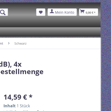
Mein Konto
0,00 € *
rmt
Schwarz
B), 4x
bestellmenge
14,59 € *
Inhalt
1 Stück