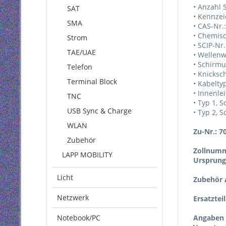
• Anzahl 
SAT
• Kennze
SMA
• CAS-Nr.
• Chemisc
Strom
• SCIP-Nr
TAE/UAE
• Wellenw
• Schirm
Telefon
• Knicksc
Terminal Block
• Kabelty
• Innenlei
TNC
• Typ 1, S
USB Sync & Charge
• Typ 2, 
WLAN
Zu-Nr.: 7
Zubehör
Zollnumm
LAPP MOBILITY
Ursprung
Licht
Zubehör A
Netzwerk
Ersatztei
Notebook/PC
Angaben 