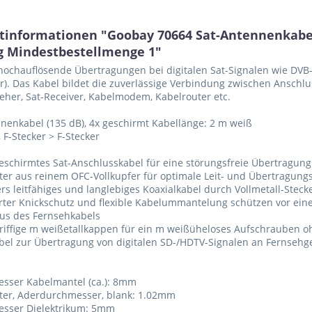
tinformationen "Goobay 70664 Sat-Antennenkabel 
g Mindestbestellmenge 1"
 hochauflösende Übertragungen bei digitalen Sat-Signalen wie DVB-S
). Das Kabel bildet die zuverlässige Verbindung zwischen Ansch
eher, Sat-Receiver, Kabelmodem, Kabelrouter etc.
nenkabel (135 dB), 4x geschirmt Kabellänge: 2 m weiß
 F-Stecker > F-Stecker
geschirmtes Sat-Anschlusskabel für eine störungsfreie Übertragung
iter aus reinem OFC-Vollkupfer für optimale Leit- und Übertragung
rs leitfähiges und langlebiges Koaxialkabel durch Vollmetall-Stec
rter Knickschutz und flexible Kabelummantelung schützen vor ei
us des Fernsehkabels
 griffige m weißetallkappen für ein m weißüheloses Aufschrauben 
bel zur Übertragung von digitalen SD-/HDTV-Signalen an Fernsehger
esser Kabelmantel (ca.): 8mm
iter, Aderdurchmesser, blank: 1.02mm
esser Dielektrikum: 5mm