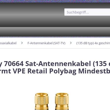
oaxialkabel
F-Antennenkabel (SAT-TV)
(135 dB typ) 4x geschi
 70664 Sat-Antennenkabel (135 d
rmt VPE Retail Polybag Mindest