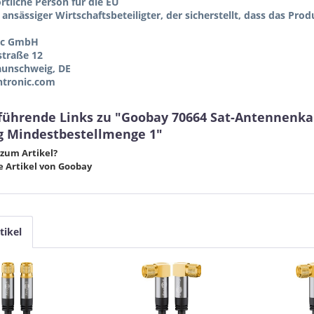
tliche Person für die EU
 ansässiger Wirtschaftsbeteiligter, der sicherstellt, dass das Pro
ic GmbH
straße 12
aunschweig, DE
tronic.com
führende Links zu "Goobay 70664 Sat-Antennenkabe
g Mindestbestellmenge 1"
zum Artikel?
 Artikel von Goobay
tikel