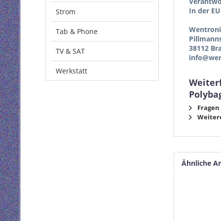
Verantwor
In der EU
Strom
Wentron
Tab & Phone
Pillmann
38112 Br
TV & SAT
info@wen
Werkstatt
Weiter
Polyba
Fragen 
Weitere
Ähnliche Ar