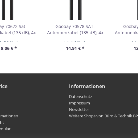
y 70672 Sat-
Goobay 70578 SAT-
Goobay
abel (135 dB), 4x
Antennenkabel (135 dB), 4x
Antennenka
VPE Retail Polybag
geschirmt VPE Retail Polybag
geschirmt V
nhalt
1 Stück
Inhalt
1 Stück
Inh
bestellmenge 1
Mindestbestellmenge 1
Mindestb
18,06 € *
14,91 € *
12
ice
Informationen
Datenschutz
Impressum
Newsletter
rmationen
Weitere Shops von Büro & Technik B
cht
rmular