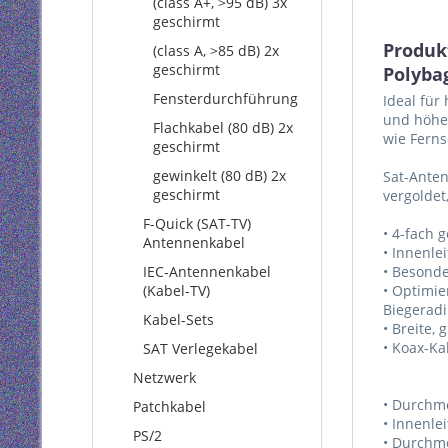
(class A+, >95 dB) 3x
geschirmt
Produk
(class A, >85 dB) 2x
geschirmt
Polyba
Fensterdurchführung
Ideal für
und höher
Flachkabel (80 dB) 2x
wie Ferns
geschirmt
gewinkelt (80 dB) 2x
Sat-Anten
geschirmt
vergoldet,
F-Quick (SAT-TV)
• 4-fach 
Antennenkabel
• Innenle
IEC-Antennenkabel
• Besonde
(Kabel-TV)
• Optimie
Biegeradi
Kabel-Sets
• Breite,
• Koax-Ka
SAT Verlegekabel
Netzwerk
• Durchm
Patchkabel
• Innenle
PS/2
• Durchm