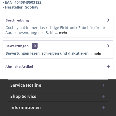
• EAN: 4040849503122
• Hersteller: Goobay
Beschreibung
Goobay hat immer das richtige Elektronik-Zubehör für Ihre
Audioanwendungen z. B. für...
mehr
0
Bewertungen
Bewertungen lesen, schreiben und diskutieren...
mehr
Ähnliche Artikel
Service Hotline
Shop Service
Informationen