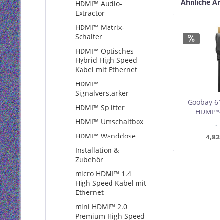
Ähnliche Ar
HDMI™ Audio-
Extractor
HDMI™ Matrix-
Schalter
HDMI™ Optisches
Hybrid High Speed
Kabel mit Ethernet
HDMI™
Signalverstärker
Goobay 6
HDMI™ Splitter
HDMI™-
HDMI™ Umschaltbox
Etherne
I
Mindest
HDMI™ Wanddose
4,82
Installation &
Zubehör
micro HDMI™ 1.4
High Speed Kabel mit
Ethernet
mini HDMI™ 2.0
Premium High Speed