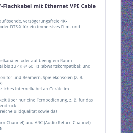
Flachkabel mit Ethernet VPE Cable
uflösende, verzögerungsfreie 4K-
der DTS:X für ein immersives Film- und
abelkanälen oder auf beengtem Raum
ei bis zu 4K @ 60 Hz (abwärtskompatibel) und
onitor und Beamern, Spielekonsolen (z. B.
V)
zliches Internetkabel an Geräte im
keit über nur eine Fernbedienung, z. B. für das
tendruck
reiche Bildqualität sowie das
urn Channel) und ARC (Audio Return Channel)
e