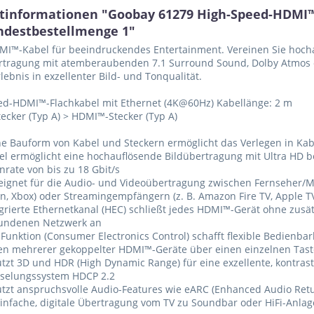
tinformationen "Goobay 61279 High-Speed-HDMI™-
ndestbestellmenge 1"
I™-Kabel für beeindruckendes Entertainment. Vereinen Sie hocha
rtragung mit atemberaubenden 7.1 Surround Sound, Dolby Atmos o
ebnis in exzellenter Bild- und Tonqualität.
ed-HDMI™-Flachkabel mit Ethernet (4K@60Hz) Kabellänge: 2 m
cker (Typ A) > HDMI™-Stecker (Typ A)
che Bauform von Kabel und Steckern ermöglicht das Verlegen in K
el ermöglicht eine hochauflösende Bildübertragung mit Ultra HD b
nrate von bis zu 18 Gbit/s
eeignet für die Audio- und Videoübertragung zwischen Fernseher/M
on, Xbox) oder Streamingempfängern (z. B. Amazon Fire TV, Apple T
egrierte Ethernetkanal (HEC) schließt jedes HDMI™-Gerät ohne zusät
undenen Netzwerk an
-Funktion (Consumer Electronics Control) schafft flexible Bedienbar
ten mehrerer gekoppelter HDMI™-Geräte über einen einzelnen Tas
ützt 3D und HDR (High Dynamic Range) für eine exzellente, kontrast
sselungssystem HDCP 2.2
ützt anspruchsvolle Audio-Features wie eARC (Enhanced Audio Ret
einfache, digitale Übertragung vom TV zu Soundbar oder HiFi-Anlag