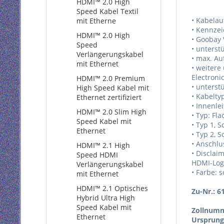
HDMI™ 2.0 High
Speed Kabel Textil
• Kabelau
mit Etherne
• Kennze
HDMI™ 2.0 High
• Goobay 
Speed
• unterst
Verlängerungskabel
• max. Au
mit Ethernet
• weitere
Electroni
HDMI™ 2.0 Premium
• unterst
High Speed Kabel mit
• Kabelty
Ethernet zertifiziert
• Innenlei
HDMI™ 2.0 Slim High
• Typ: Fl
Speed Kabel mit
• Typ 1, S
Ethernet
• Typ 2, S
• Anschlu
HDMI™ 2.1 High
• Disclai
Speed HDMI
HDMI-Logo
Verlängerungskabel
• Farbe: 
mit Ethernet
HDMI™ 2.1 Optisches
Zu-Nr.: 6
Hybrid Ultra High
Speed Kabel mit
Zollnumm
Ethernet
Ursprung