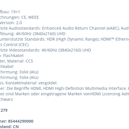
fbau: 19+1
ichnungen: CE, WEEE
Version: 2.0
ützte Audiostandards: Enhanced Audio Return Channel (eARC), Aud
flösung: 4K/60Hz (3840x2160) UHD
 unterstützte Standards: HDR (High Dynamic Range), HDMI™ Ethern
cs Control (CEC)
ützte Videostandards: 4K/60Hz (3840x2160) UHD
p: Flachkabel
ter, Material: CCS
achkabel
chirmung: Folie (Alu)
chirmung: Folie (Alu)
ss, Kontaktmaterial: vergoldet
mer: Die Begriffe HDMI, HDMI High-Definition Multimedia Interfa
s sind Marken oder eingetragene Marken vonHDMI Licensing Admin
schwarz
1279
er: 85444290900
sland: CN