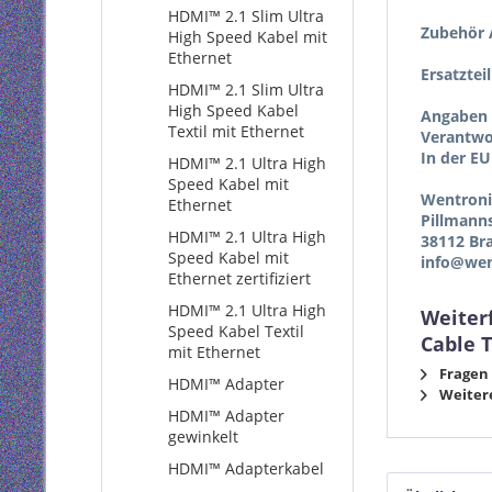
HDMI™ 2.1 Slim Ultra
Zubehör A
High Speed Kabel mit
Ethernet
Ersatztei
HDMI™ 2.1 Slim Ultra
High Speed Kabel
Angaben 
Textil mit Ethernet
Verantwor
In der EU
HDMI™ 2.1 Ultra High
Speed Kabel mit
Wentron
Ethernet
Pillmann
HDMI™ 2.1 Ultra High
38112 Br
Speed Kabel mit
info@wen
Ethernet zertifiziert
HDMI™ 2.1 Ultra High
Weiter
Speed Kabel Textil
Cable 
mit Ethernet
Fragen 
HDMI™ Adapter
Weitere
HDMI™ Adapter
gewinkelt
HDMI™ Adapterkabel