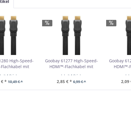
tikel
1280 High-Speed-
Goobay 61277 High-Speed-
Goobay 61
Flachkabel mit
HDMI™-Flachkabel mit
HDMI™-F
t VPE Cable Tag
Ethernet VPE Cable Tag
Ethernet
nhalt
1 Stück
Inhalt
1 Stück
Inh
bestellmenge 1
Mindestbestellmenge 1
Mindestb
 € *
2,85 € *
2,09 
10,49 € *
6,99 € *