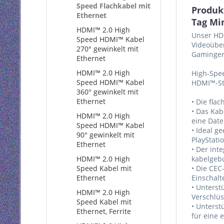
Speed Flachkabel mit
Produk
Ethernet
Tag Mi
HDMI™ 2.0 High
Unser HDM
Speed HDMI™ Kabel
Videoübe
270° gewinkelt mit
Gamingerl
Ethernet
HDMI™ 2.0 High
High-Spe
Speed HDMI™ Kabel
HDMI™-Ste
360° gewinkelt mit
Ethernet
• Die fla
• Das Kab
HDMI™ 2.0 High
eine Date
Speed HDMI™ Kabel
• Ideal g
90° gewinkelt mit
PlayStati
Ethernet
• Der int
HDMI™ 2.0 High
kabelgeb
Speed Kabel mit
• Die CEC
Ethernet
Einschal
• Unterst
HDMI™ 2.0 High
Verschlü
Speed Kabel mit
• Unterst
Ethernet, Ferrite
für eine 