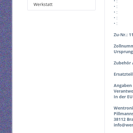
• :
Werkstatt
• :
• :
• :
• :
Zu-Nr.: 1
Zollnumm
Ursprung
Zubehör A
Ersatztei
Angaben 
Verantwor
In der EU
Wentron
Pillmann
38112 Br
info@wen