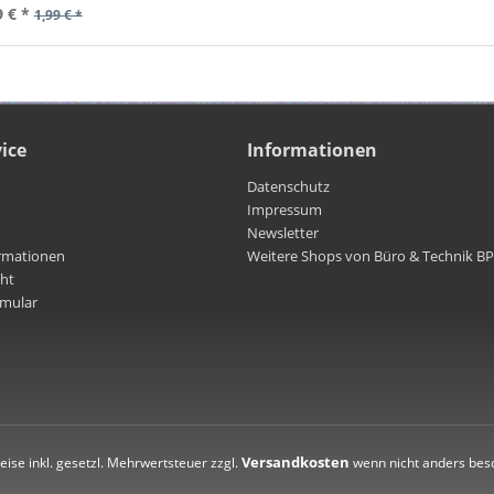
9 € *
1,99 € *
ice
Informationen
Datenschutz
Impressum
Newsletter
rmationen
Weitere Shops von Büro & Technik B
cht
rmular
Versandkosten
reise inkl. gesetzl. Mehrwertsteuer zzgl.
wenn nicht anders bes