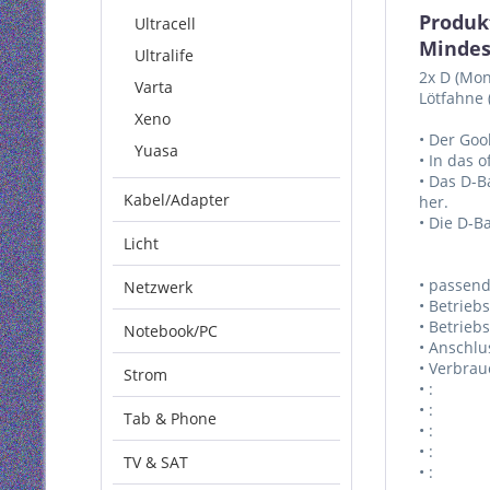
Produk
Ultracell
Mindes
Ultralife
2x D (Mon
Varta
Lötfahne 
Xeno
• Der Goo
Yuasa
• In das 
• Das D-B
Kabel/Adapter
her.
• Die D-B
Licht
• passend
Netzwerk
• Betrieb
• Betrieb
Notebook/PC
• Anschlu
• Verbrau
Strom
• :
• :
Tab & Phone
• :
• :
TV & SAT
• :