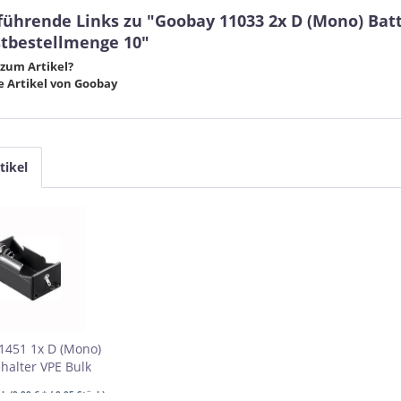
führende Links zu "Goobay 11033 2x D (Mono) Batt
tbestellmenge 10"
zum Artikel?
 Artikel von Goobay
tikel
1451 1x D (Mono)
ehalter VPE Bulk
bestellmenge 20
ck
(0,00 € * / 0.05 Stück)