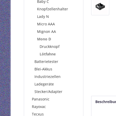
Baby C
Knopfzellenhalter
Lady N
Micro AAA
Mignon AA
Mono D
Druckknopf
Lötfahne
Batterietester
Blei-Akkus
Industriezellen
Ladegeräte
Stecker/Adapter
Panasonic
Beschreibu
Rayovac
Tecxus