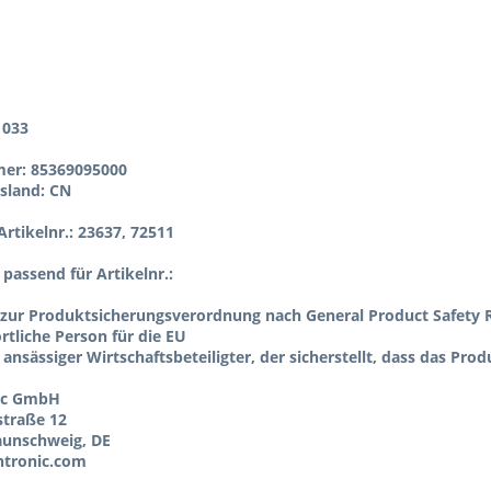
1033
er: 85369095000
sland: CN
rtikelnr.: 23637, 72511
l passend für Artikelnr.:
zur Produktsicherungsverordnung nach General Product Safety R
tliche Person für die EU
 ansässiger Wirtschaftsbeteiligter, der sicherstellt, dass das Pro
ic GmbH
straße 12
aunschweig, DE
tronic.com