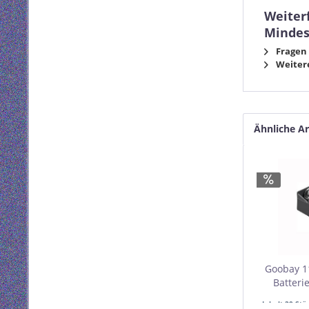
Weiter
Mindes
Fragen 
Weitere
Ähnliche Ar
Goobay 1
Batteri
Mindest
Inhalt
20 Stü