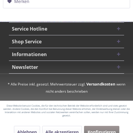
Merken
Service Hotline
Shop Service
Informationen
Newsletter
Versandkosten
* Alle Preise inkl. gesetzl. Mehrwertsteuer zzgl.
wenn
nicht anders beschrieben
Diese Website benutzt Cookies, die für den technischen Betrieb der Website erforderlich sind und stets gesetzt
werden. Andere Cookies, die den Komfort bei Benutzung dieser Website erhöhen, der Direktwerbung dienen oder die
Interaktion mit anderen Websites und sozialen Netzwerken vereinfachen sollen, werden nur mit Ihrer Zustimmung
gesetzt.
Ablehnen
Alle akzeptieren
Konfigurieren