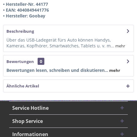
• Hersteller-Nr. 44177
• EAN: 4040849441776
• Hersteller: Goobay
Beschreibung
Über das USB-Ladegerät fürs Auto können Handys,
Kameras, Kopfhörer, Smartwatches, Tablets u. v. m...
mehr
0
Bewertungen
Bewertungen lesen, schreiben und diskutieren...
mehr
Ähnliche Artikel
Service Hotline
Shop Service
Informationen