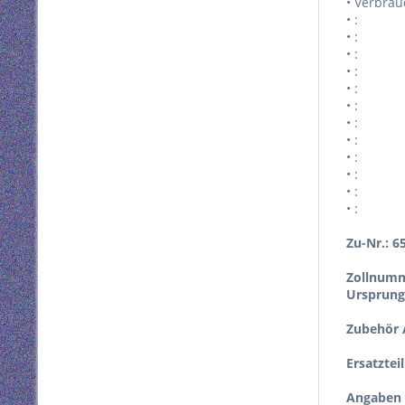
• Verbrau
• :
• :
• :
• :
• :
• :
• :
• :
• :
• :
• :
• :
Zu-Nr.: 6
Zollnumm
Ursprung
Zubehör A
Ersatztei
Angaben 