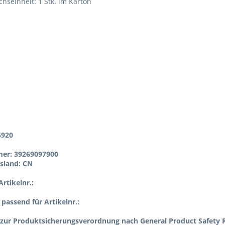
chseinheit: 1 Stk. im Karton
5920
er: 39269097900
sland: CN
rtikelnr.:
l passend für Artikelnr.:
zur Produktsicherungsverordnung nach General Product Safety R