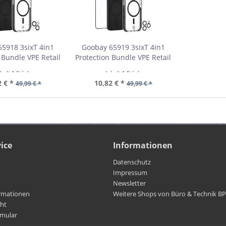
5918 3sixT 4in1
Goobay 65919 3sixT 4in1
 Bundle VPE Retail
Protection Bundle VPE Retail
stbestellmenge 1
Box Mindestbestellmenge 1
nhalt
1 Stück
Inhalt
1 Stück
2 € *
10,82 € *
49,99 € *
49,99 € *
ice
Informationen
Datenschutz
Impressum
Newsletter
rmationen
Weitere Shops von Büro & Technik B
cht
rmular