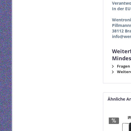
Verantwor
In der EU
Wentron
Pillmann
38112 Br
info@wen
Weiter
Mindes
Fragen 
Weitere
Ähnliche Ar