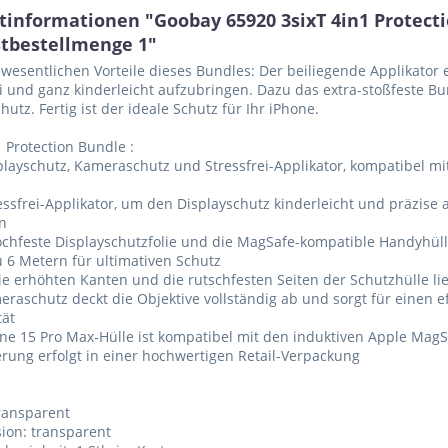
tinformationen "Goobay 65920 3sixT 4in1 Protecti
tbestellmenge 1"
 wesentlichen Vorteile dieses Bundles: Der beiliegende Applikator e
i und ganz kinderleicht aufzubringen. Dazu das extra-stoßfeste B
utz. Fertig ist der ideale Schutz für Ihr iPhone.
1 Protection Bundle :
playschutz, Kameraschutz und Stressfrei-Applikator, kompatibel mi
tressfrei-Applikator, um den Displayschutz kinderleicht und präzis
n
ochfeste Displayschutzfolie und die MagSafe-kompatible Handyhül
u 6 Metern für ultimativen Schutz
ie erhöhten Kanten und die rutschfesten Seiten der Schutzhülle li
eraschutz deckt die Objektive vollständig ab und sorgt für einen ef
tät
one 15 Pro Max-Hülle ist kompatibel mit den induktiven Apple Ma
ferung erfolgt in einer hochwertigen Retail-Verpackung
transparent
sion: transparent