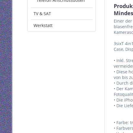
Telefon Anschlussdosen
Produk
Mindes
TV & SAT
Einer der
Werkstatt
blasenfre
Kamerasch
3sixT 4in
Case, Dis
• Inkl. S
vermeide
• Diese h
von bis z
• Durch d
• Der Kam
Fotoquali
• Die iPh
• Die Lie
• Farbe: 
• Farbver