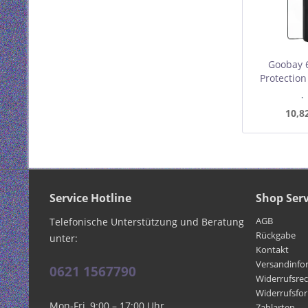
Goobay 6
Protection
Box Minde
I
10,8
Service Hotline
Shop Serv
AGB
Telefonische Unterstützung und Beratung
Rückgabe
unter:
Kontakt
Versandinfo
0621 1567790
Widerrufsre
Widerrufsfo
Mon-Fri, 9:00 – 17:00 Uhr
Zahlarten