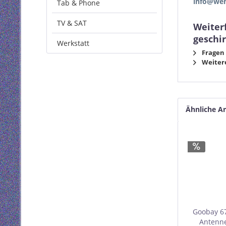
info@wen
Tab & Phone
TV & SAT
Weiter
geschi
Werkstatt
Fragen 
Weitere
Ähnliche Ar
Goobay 67
Antenne