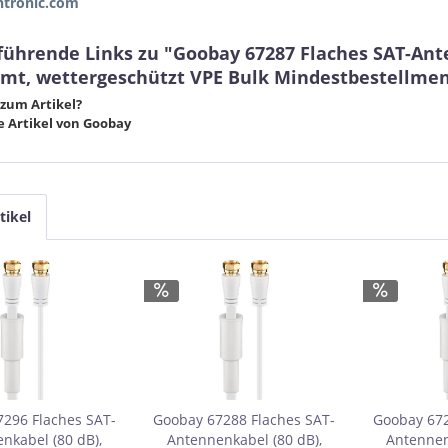
tronic.com
führende Links zu "Goobay 67287 Flaches SAT-Ante
rmt, wettergeschützt VPE Bulk Mindestbestellmen
zum Artikel?
 Artikel von Goobay
tikel
296 Flaches SAT-
Goobay 67288 Flaches SAT-
Goobay 672
nkabel (80 dB),
Antennenkabel (80 dB),
Antennen