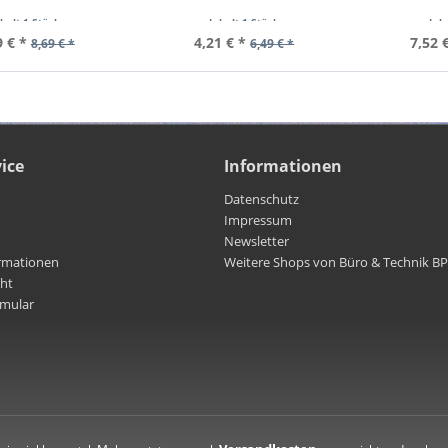
lt geschirmt,
doppelt geschirmt,
doppel
nhalt
1 Stück
Inhalt
1 Stück
Inh
schützt VPE Bulk
wettergeschützt VPE Bulk
wetterges
9 € *
4,21 € *
7,52 
8,69 € *
6,49 € *
bestellmenge 1
Mindestbestellmenge 1
Mindestb
ice
Informationen
Datenschutz
Impressum
Newsletter
rmationen
Weitere Shops von Büro & Technik B
cht
rmular