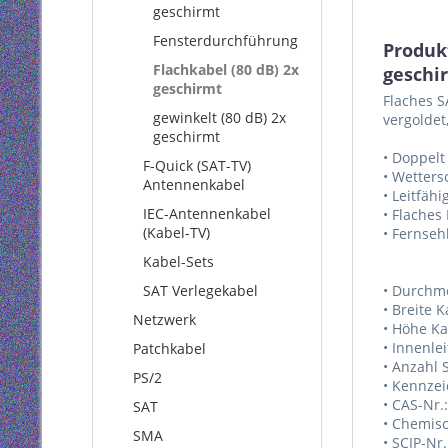
geschirmt
Fensterdurchführung
Produk
Flachkabel (80 dB) 2x
geschi
geschirmt
Flaches S
gewinkelt (80 dB) 2x
vergoldet,
geschirmt
• Doppelt
F-Quick (SAT-TV)
• Wetters
Antennenkabel
• Leitfäh
IEC-Antennenkabel
• Flaches
(Kabel-TV)
• Fernseh
Kabel-Sets
SAT Verlegekabel
• Durchme
• Breite 
Netzwerk
• Höhe K
• Innenle
Patchkabel
• Anzahl 
PS/2
• Kennze
• CAS-Nr.
SAT
• Chemisc
SMA
• SCIP-Nr