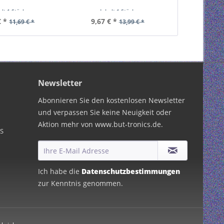
t geschirmt,
doppelt geschirmt,
alt
1 Stück
Inhalt
1 Stück
chützt VPE Bulk
wettergeschützt VPE Bulk
€ *
9,67 € *
11,69 € *
13,99 € *
estellmenge 1
Mindestbestellmenge 1
Newsletter
Abonnieren Sie den kostenlosen Newsletter
und verpassen Sie keine Neuigkeit oder
Aktion mehr von www.but-tronics.de.
PS
Ich habe die
Datenschutzbestimmungen
zur Kenntnis genommen.