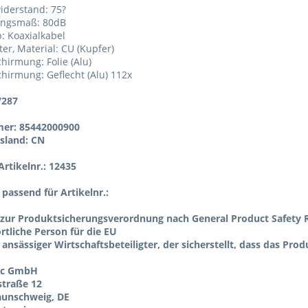
iderstand: 75?
ungsmaß: 80dB
p: Koaxialkabel
ter, Material: CU (Kupfer)
chirmung: Folie (Alu)
Schirmung: Geflecht (Alu) 112x
7287
er: 85442000900
sland: CN
rtikelnr.: 12435
l passend für Artikelnr.:
zur Produktsicherungsverordnung nach General Product Safety R
tliche Person für die EU
 ansässiger Wirtschaftsbeteiligter, der sicherstellt, dass das Pro
ic GmbH
straße 12
aunschweig, DE