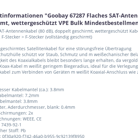
tinformationen "Goobay 67287 Flaches SAT-Antenn
rmt, wettergeschützt VPE Bulk Mindestbestellmen
AT-Antennenkabel (80 dB), doppelt geschirmt, wettergeschützt Kab
 F-Stecker > F-Stecker (vollständig geschirmt)
 geschirmtes Satellitenkabel für eine störungsfreie Übertragung
chutzhülle schützt vor Staub, Schmutz und m weißechanischer Bel
igkeit des Koaxialkabels bleibt besonders lange erhalten, da vergol
 Koax-Kabel m weißit geringem Biegeradius, ideal für die Verlegung
kabel zum Verbinden von Geräten m weißit Koaxial-Anschluss wie z
sser Kabelmantel (ca.): 3.8mm
Kabelmantel: 7.2mm
abelmantel: 3.8mm
iter, Aderdurchmesser, blank: 0.4mm
Schirmungen: 2x
ichnungen: WEEE, CE
: 7439-92-1
her Stoff: Pb
.: 0f30a920-f742-46a0-b955-9c92139f8950