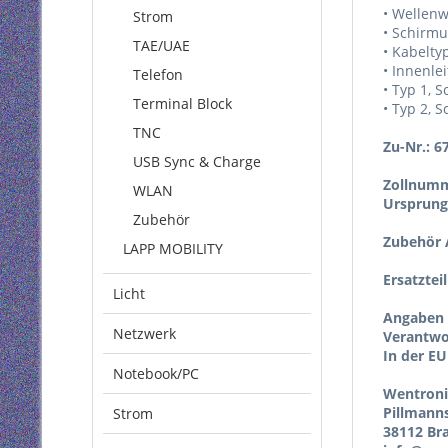
• Wellenw
Strom
• Schirm
TAE/UAE
• Kabelty
• Innenlei
Telefon
• Typ 1, S
Terminal Block
• Typ 2, 
TNC
Zu-Nr.: 6
USB Sync & Charge
Zollnumm
WLAN
Ursprung
Zubehör
Zubehör A
LAPP MOBILITY
Ersatztei
Licht
Angaben 
Netzwerk
Verantwor
In der EU
Notebook/PC
Wentron
Pillmann
Strom
38112 Br