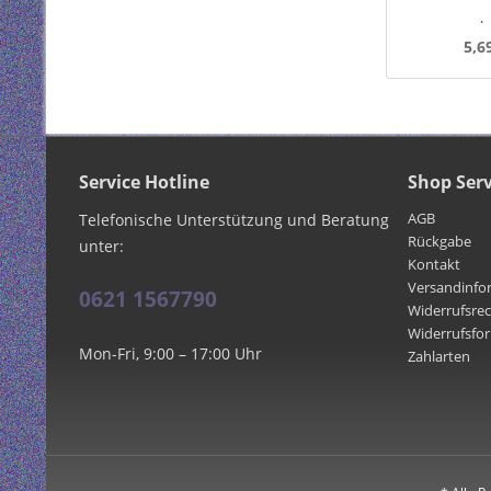
doppe
I
wetterge
5,6
Mindest
Service Hotline
Shop Serv
AGB
Telefonische Unterstützung und Beratung
Rückgabe
unter:
Kontakt
Versandinfo
0621 1567790
Widerrufsre
Widerrufsfo
Mon-Fri, 9:00 – 17:00 Uhr
Zahlarten