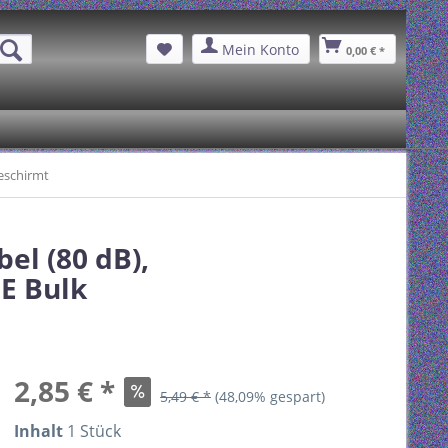
Mein Konto
0,00 € *
geschirmt
el (80 dB),
E Bulk
2,85 € *
5,49 € *
(48,09% gespart)
Inhalt
1 Stück