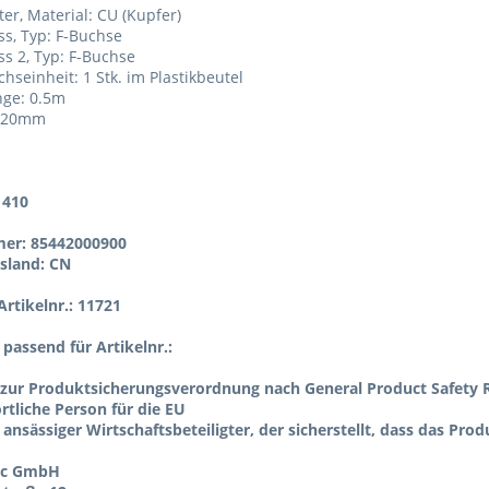
ter, Material: CU (Kupfer)
ss, Typ: F-Buchse
ss 2, Typ: F-Buchse
chseinheit: 1 Stk. im Plastikbeutel
nge: 0.5m
 520mm
1410
er: 85442000900
sland: CN
rtikelnr.: 11721
l passend für Artikelnr.:
zur Produktsicherungsverordnung nach General Product Safety R
tliche Person für die EU
 ansässiger Wirtschaftsbeteiligter, der sicherstellt, dass das Pro
ic GmbH