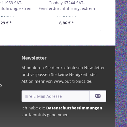
 11953 SAT-
Goobay 67244 SAT-
Goobay 
hführung, extrem
Fensterdurchführung, extrem
Fensterdurch
3 mm) VPE Bulk
flach (0,3 mm) VPE Bulk
flach (0,3
alt
1 Stück
Inhalt
1 Stück
Inhal
estellmenge 1
Mindestbestellmenge 1
Mindestbe
,29 € *
8,86 € *
11,
Newsletter
Abonnieren Sie den kostenlosen Newsletter
und verpassen Sie keine Neuigkeit oder
Aktion mehr von www.but-tronics.de.
PS
Ich habe die
Datenschutzbestimmungen
zur Kenntnis genommen.