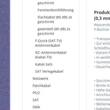
geschirmt
Fensterdurchführung
Produk
Flachkabel (80 dB) 2x
(0,3 m
geschirmt
Wasserdic
gewinkelt (80 dB) 2x
F-Buchse
geschirmt
• Transpa
F-Quick (SAT-TV)
• Zur ein
Antennenkabel
Schließfu
IEC-Antennenkabel
• Extrem 
(Kabel-TV)
• m weißi
• Gummitü
Kabel-Sets
• Dauerha
SAT Verlegekabel
Netzwerk
• Durchme
• Breite
Patchkabel
• Höhe K
PS/2
• Anschlu
• Kennze
SAT
• Wellenw
SMA
• Kabelty