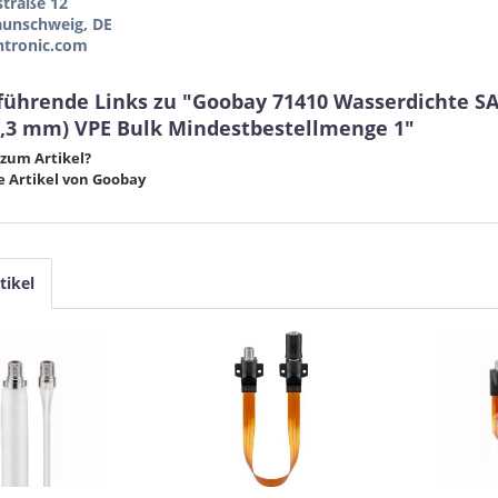
straße 12
aunschweig, DE
tronic.com
führende Links zu "Goobay 71410 Wasserdichte S
(0,3 mm) VPE Bulk Mindestbestellmenge 1"
zum Artikel?
 Artikel von Goobay
tikel