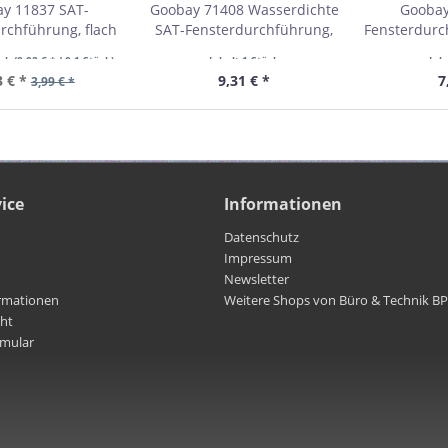
y 11837 SAT-
Goobay 71408 Wasserdichte
Goobay
rchführung, flach
SAT-Fensterdurchführung,
Fensterdurc
VPE Bulk
extrem flach (0,3 mm) VPE
flach (0,
ück
(0,02 € * / 0.1 Stück)
Inhalt
1 Stück
Inh
bestellmenge 10
Bulk Mindestbestellmenge 1
Mindestb
3 € *
9,31 € *
7
3,99 € *
ice
Informationen
Datenschutz
Impressum
Newsletter
rmationen
Weitere Shops von Büro & Technik B
cht
rmular