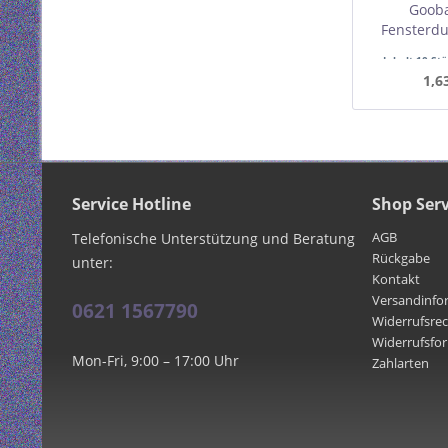
Gooba
Fensterdu
Inhalt
10 St
Mindest
1,6
Service Hotline
Shop Serv
AGB
Telefonische Unterstützung und Beratung
Rückgabe
unter:
Kontakt
Versandinfo
0621 1567790
Widerrufsre
Widerrufsfo
Mon-Fri, 9:00 – 17:00 Uhr
Zahlarten