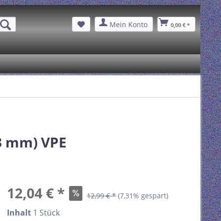
Mein Konto
0,00 € *
,3 mm) VPE
12,04 € *
12,99 € *
(7,31% gespart)
Inhalt
1 Stück