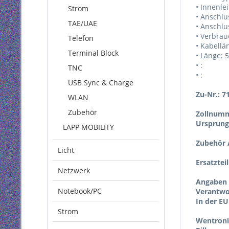
• Innenlei
Strom
• Anschlu
TAE/UAE
• Anschlu
• Verbrau
Telefon
• Kabellä
Terminal Block
• Länge:
• :
TNC
• :
USB Sync & Charge
Zu-Nr.: 7
WLAN
Zubehör
Zollnumm
Ursprung
LAPP MOBILITY
Zubehör A
Licht
Ersatztei
Netzwerk
Angaben 
Notebook/PC
Verantwor
In der EU
Strom
Wentron