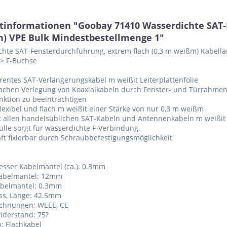
tinformationen "Goobay 71410 Wasserdichte SAT-
m) VPE Bulk Mindestbestellmenge 1"
hte SAT-Fensterdurchführung, extrem flach (0,3 m weißm) Kabellä
 > F-Buchse
rentes SAT-Verlängerungskabel m weißit Leiterplattenfolie
fachen Verlegung von Koaxialkabeln durch Fenster- und Türrahme
nktion zu beeinträchtigen
flexibel und flach m weißit einer Stärke von nur 0,3 m weißm
t allen handelsüblichen SAT-Kabeln und Antennenkabeln m weißit
lle sorgt für wasserdichte F-Verbindung.
ft fixierbar durch Schraubbefestigungsmöglichkeit
sser Kabelmantel (ca.): 0.3mm
 Kabelmantel: 12mm
abelmantel: 0.3mm
ss, Länge: 42.5mm
ichnungen: WEEE, CE
iderstand: 75?
p: Flachkabel