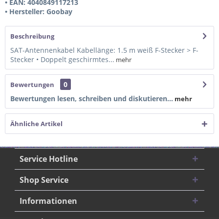
• EAN: 4040849117213
• Hersteller: Goobay
Beschreibung
SAT-Antennenkabel Kabellänge: 1.5 m weiß F-Stecker > F-
Stecker • Doppelt geschirmtes...
mehr
0
Bewertungen
Bewertungen lesen, schreiben und diskutieren...
mehr
Ähnliche Artikel
Service Hotline
Shop Service
Informationen