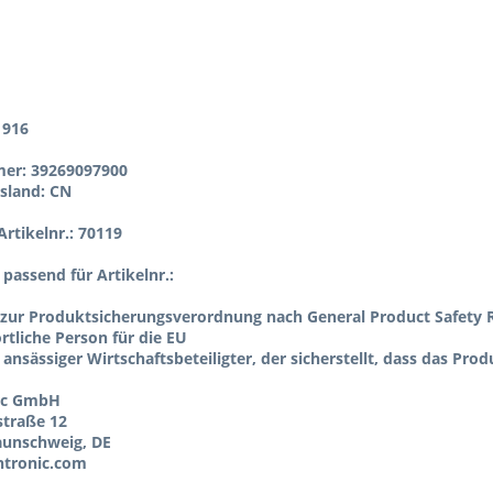
1916
er: 39269097900
sland: CN
rtikelnr.: 70119
l passend für Artikelnr.:
zur Produktsicherungsverordnung nach General Product Safety R
tliche Person für die EU
 ansässiger Wirtschaftsbeteiligter, der sicherstellt, dass das Pro
ic GmbH
straße 12
aunschweig, DE
tronic.com