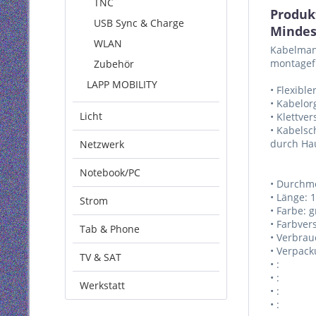
TNC
Produk
USB Sync & Charge
Mindes
WLAN
Kabelmant
montagefr
Zubehör
LAPP MOBILITY
• Flexib
• Kabelor
Licht
• Klettve
• Kabels
durch Hau
Netzwerk
Notebook/PC
• Durchm
• Länge:
Strom
• Farbe: 
• Farbver
Tab & Phone
• Verbrau
• Verpacku
TV & SAT
• :
• :
Werkstatt
• :
• :