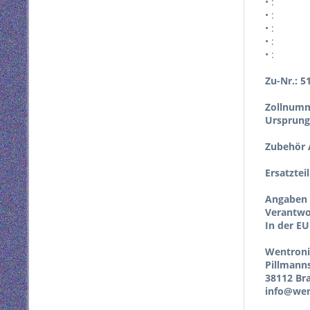
• :
• :
• :
• :
• :
Zu-Nr.: 5
Zollnumm
Ursprung
Zubehör A
Ersatztei
Angaben 
Verantwor
In der EU
Wentron
Pillmann
38112 Br
info@wen