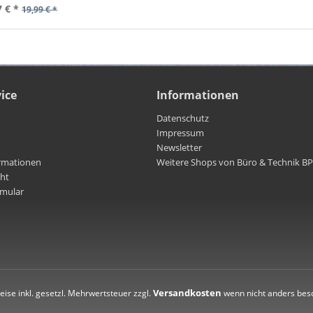
7 € *
19,99 € *
ice
Informationen
Datenschutz
Impressum
Newsletter
rmationen
Weitere Shops von Büro & Technik B
cht
rmular
Versandkosten
reise inkl. gesetzl. Mehrwertsteuer zzgl.
wenn nicht anders bes