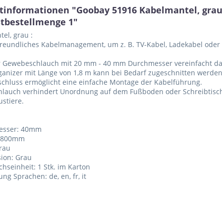
tinformationen "Goobay 51916 Kabelmantel, grau
tbestellmenge 1"
el, grau :
eundliches Kabelmanagement, um z. B. TV-Kabel, Ladekabel oder S
ler Gewebeschlauch mit 20 mm - 40 mm Durchmesser vereinfacht 
ganizer mit Länge von 1,8 m kann bei Bedarf zugeschnitten werden
rschluss ermöglicht eine einfache Montage der Kabelführung.
chlauch verhindert Unordnung auf dem Fußboden oder Schreibtisc
stiere.
esser: 40mm
 1800mm
grau
sion: Grau
chseinheit: 1 Stk. im Karton
ng Sprachen: de, en, fr, it