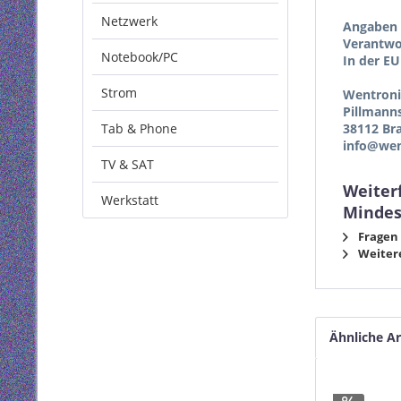
Netzwerk
Angaben 
Verantwor
Notebook/PC
In der EU
Strom
Wentron
Pillmann
Tab & Phone
38112 Br
info@wen
TV & SAT
Weiter
Werkstatt
Mindes
Fragen 
Weitere
Ähnliche Ar