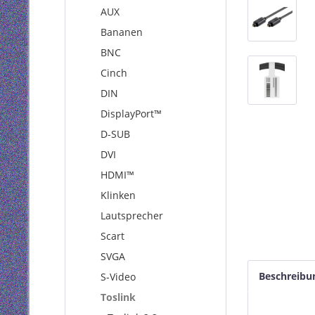
AUX
Bananen
BNC
Cinch
DIN
DisplayPort™
D-SUB
DVI
HDMI™
Klinken
Lautsprecher
Scart
SVGA
Beschreibu
S-Video
Toslink