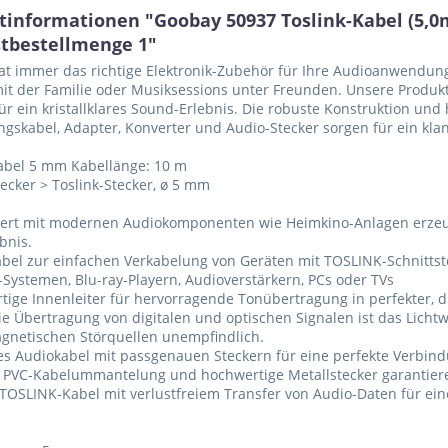
tinformationen "Goobay 50937 Toslink-Kabel (5,0
tbestellmenge 1"
t immer das richtige Elektronik-Zubehör für Ihre Audioanwendung
t der Familie oder Musiksessions unter Freunden. Unsere Produk
für ein kristallklares Sound-Erlebnis. Die robuste Konstruktion un
gskabel, Adapter, Konverter und Audio-Stecker sorgen für ein klan
abel 5 mm Kabellänge: 10 m
tecker > Toslink-Stecker, ø 5 mm
ert mit modernen Audiokomponenten wie Heimkino-Anlagen erzeugt
bnis.
kabel zur einfachen Verkabelung von Geräten mit TOSLINK-Schnittste
Systemen, Blu-ray-Playern, Audioverstärkern, PCs oder TVs
tige Innenleiter für hervorragende Tonübertragung in perfekter, di
ie Übertragung von digitalen und optischen Signalen ist das Licht
gnetischen Störquellen unempfindlich.
es Audiokabel mit passgenauen Steckern für eine perfekte Verbin
 PVC-Kabelummantelung und hochwertige Metallstecker garantiere
TOSLINK-Kabel mit verlustfreiem Transfer von Audio-Daten für ei