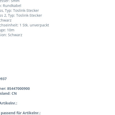
esser: 5mm
p: Rundkabel
ss, Typ: Toslink-Stecker
ss 2, Typ: Toslink-Stecker
schwarz
chseinheit: 1 Stk. unverpackt
nge: 10m
sion: Schwarz
0937
er: 85447000900
sland: CN
rtikelnr.:
l passend für Artikelnr.: