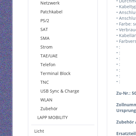
• Durchm
Netzwerk
• Kabelty
Patchkabel
• Anschlu
• Anschlu
PS/2
• Farbe: 
SAT
• Verbrau
• Kabellä
SMA
• Farbver
Strom
• :
• :
TAE/UAE
• :
• :
Telefon
• :
Terminal Block
• :
• :
TNC
USB Sync & Charge
Zu-Nr.: 5
WLAN
Zollnumm
Zubehör
Ursprung
LAPP MOBILITY
Zubehör A
Licht
Ersatztei