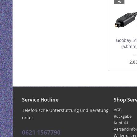
Goobay 51
(5,0mm)
Mindest
I
2,8
Service Hotline
Shop Serv
AGB
Telefonische Unterstützung und Beratung
Rückgabe
unter:
Kontakt
Versandinfo
0621 1567790
Widerrufsre