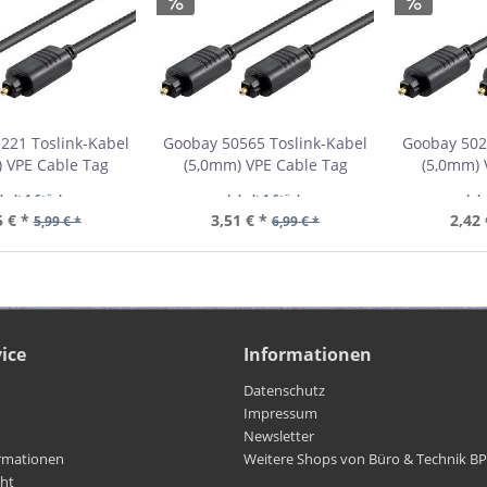
221 Toslink-Kabel
Goobay 50565 Toslink-Kabel
Goobay 502
 VPE Cable Tag
(5,0mm) VPE Cable Tag
(5,0mm) 
bestellmenge 1
Mindestbestellmenge 1
Mindestb
nhalt
1 Stück
Inhalt
1 Stück
Inh
5 € *
3,51 € *
2,42 
5,99 € *
6,99 € *
ice
Informationen
Datenschutz
Impressum
Newsletter
rmationen
Weitere Shops von Büro & Technik B
cht