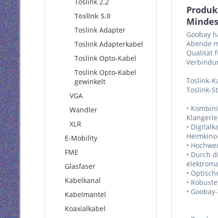
Toslink 2.2
Produk
Toslink 5.0
Mindes
Toslink Adapter
Goobay ha
Abende mi
Toslink Adapterkabel
Qualität 
Toslink Opto-Kabel
Verbindun
Toslink Opto-Kabel
Toslink-K
gewinkelt
Toslink-S
VGA
• Kombini
Wandler
Klangerle
XLR
• Digital
Heimkino-
E-Mobility
• Hochwer
FME
• Durch d
elektroma
Glasfaser
• Optisch
Kabelkanal
• Robuste
• Goobay-
Kabelmantel
Koaxialkabel