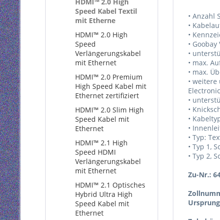
HDMI™ 2.0 High
Speed Kabel Textil
• Anzahl 
mit Etherne
• Kabelau
HDMI™ 2.0 High
• Kennze
Speed
• Goobay 
Verlängerungskabel
• unterst
mit Ethernet
• max. Au
• max. Üb
HDMI™ 2.0 Premium
• weitere
High Speed Kabel mit
Electroni
Ethernet zertifiziert
• unterst
• Knicksch
HDMI™ 2.0 Slim High
• Kabelty
Speed Kabel mit
• Innenlei
Ethernet
• Typ: Tex
HDMI™ 2.1 High
• Typ 1, S
Speed HDMI
• Typ 2, S
Verlängerungskabel
mit Ethernet
Zu-Nr.: 6
HDMI™ 2.1 Optisches
Zollnumm
Hybrid Ultra High
Ursprung
Speed Kabel mit
Ethernet