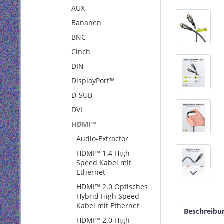
AUX
Bananen
BNC
Cinch
DIN
DisplayPort™
D-SUB
DVI
HDMI™
Audio-Extractor
HDMI™ 1.4 High
Speed Kabel mit
Ethernet
HDMI™ 2.0 Optisches
Hybrid High Speed
Kabel mit Ethernet
Beschreibu
HDMI™ 2.0 High