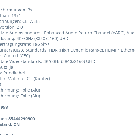
Schirmungen: 3x
fbau: 19+1
ichnungen: CE, WEEE
Version: 2.0
ützte Audiostandards: Enhanced Audio Return Channel (eARC), Aud
flösung: 4K/60Hz (3840x2160) UHD
ertragungsrate: 18Gbit/s
 unterstützte Standards: HDR (High Dynamic Range), HDMI™ Ethern
cs Control (CEC)
ützte Videostandards: 4K/60Hz (3840x2160) UHD
utz: ja
p: Rundkabel
ter, Material: CU (Kupfer)
til
chirmung: Folie (Alu)
chirmung: Folie (Alu)
4998
er: 85444290900
sland: CN