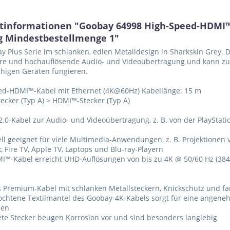
tinformationen "Goobay 64998 High-Speed-HDMI™-
g Mindestbestellmenge 1"
y Plus Serie im schlanken, edlen Metalldesign in Sharkskin Grey. 
lare und hochauflösende Audio- und Videoübertragung und kann zu
higen Geräten fungieren.
ed-HDMI™-Kabel mit Ethernet (4K@60Hz) Kabellänge: 15 m
cker (Typ A) > HDMI™-Stecker (Typ A)
.0-Kabel zur Audio- und Videoübertragung, z. B. von der PlayStati
r
ell geeignet für viele Multimedia-Anwendungen, z. B. Projektionen 
, Fire TV, Apple TV, Laptops und Blu-ray-Playern
I™-Kabel erreicht UHD-Auflösungen von bis zu 4K @ 50/60 Hz (384
es Premium-Kabel mit schlanken Metallsteckern, Knickschutz und f
lochtene Textilmantel des Goobay-4K-Kabels sorgt für eine angene
hen
ete Stecker beugen Korrosion vor und sind besonders langlebig