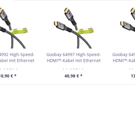
4992 High-Speed-
Goobay 64997 High-Speed-
Goobay 64
bel mit Ethernet
HDMI™-Kabel mit Ethernet
HDMI™-Kab
etail Polybag
VPE Retail Polybag
VPE Re
nhalt
1 Stück
Inhalt
1 Stück
Inh
bestellmenge 1
Mindestbestellmenge 1
Mindestb
10,90 € *
40,98 € *
13