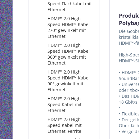
Speed Flachkabel mit
Ethernet
Produk
HDMI™ 2.0 High
Polyba
Speed HDMI™ Kabel
270° gewinkelt mit
Die Gooba
Ethernet
kristallk
HDMI™-fä
HDMI™ 2.0 High
Speed HDMI™ Kabel
High-Spe
360° gewinkelt mit
HDMI™-Ste
Ethernet
HDMI™ 2.0 High
• HDMI™-2
Speed HDMI™ Kabel
SoundBa
90° gewinkelt mit
• Univers
Ethernet
oder Xbox
• Das HDM
HDMI™ 2.0 High
18 Gbit/s
Speed Kabel mit
•
Ethernet
• Flexibl
HDMI™ 2.0 High
• Der gef
Speed Kabel mit
Oberfläc
Ethernet, Ferrite
• Vergold