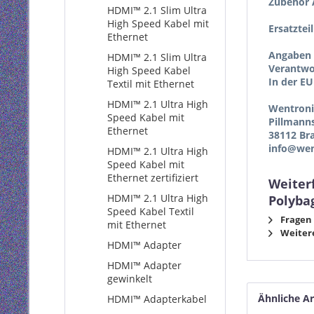
Zubehör A
HDMI™ 2.1 Slim Ultra
High Speed Kabel mit
Ersatztei
Ethernet
Angaben 
HDMI™ 2.1 Slim Ultra
Verantwor
High Speed Kabel
In der EU
Textil mit Ethernet
HDMI™ 2.1 Ultra High
Wentron
Speed Kabel mit
Pillmann
Ethernet
38112 Br
info@wen
HDMI™ 2.1 Ultra High
Speed Kabel mit
Ethernet zertifiziert
Weiter
HDMI™ 2.1 Ultra High
Polyba
Speed Kabel Textil
Fragen 
mit Ethernet
Weitere
HDMI™ Adapter
HDMI™ Adapter
gewinkelt
Ähnliche Ar
HDMI™ Adapterkabel