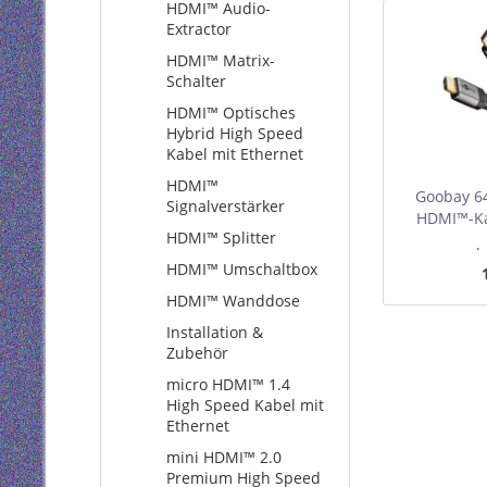
HDMI™ Audio-
Extractor
HDMI™ Matrix-
Schalter
HDMI™ Optisches
Hybrid High Speed
Kabel mit Ethernet
HDMI™
Goobay 6
Signalverstärker
HDMI™-Ka
HDMI™ Splitter
VPE R
I
Mindest
HDMI™ Umschaltbox
HDMI™ Wanddose
Installation &
Zubehör
micro HDMI™ 1.4
High Speed Kabel mit
Ethernet
mini HDMI™ 2.0
Premium High Speed