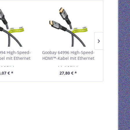
994 High-Speed-
Goobay 64996 High-Speed-
Goobay 6499
el mit Ethernet
HDMI™-Kabel mit Ethernet
HDMI™-Kabel
tail Polybag
VPE Retail Polybag
VPE Reta
alt
1 Stück
Inhalt
1 Stück
Inhal
estellmenge 1
Mindestbestellmenge 1
Mindestbe
,07 € *
27,80 € *
19,