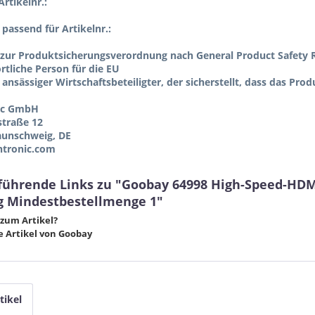
rtikelnr.:
l passend für Artikelnr.:
zur Produktsicherungsverordnung nach General Product Safety R
tliche Person für die EU
 ansässiger Wirtschaftsbeteiligter, der sicherstellt, dass das Pro
ic GmbH
straße 12
aunschweig, DE
tronic.com
führende Links zu "Goobay 64998 High-Speed-HDMI
g Mindestbestellmenge 1"
zum Artikel?
 Artikel von Goobay
tikel