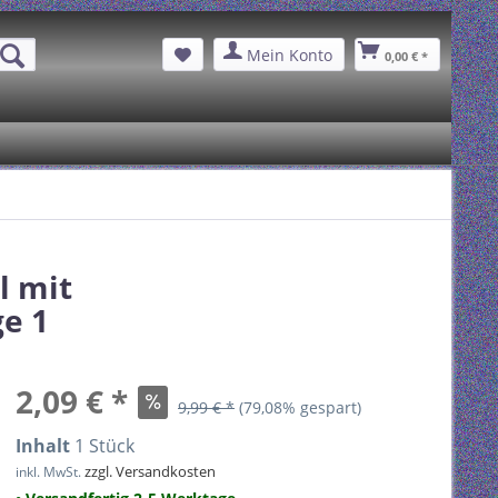
Mein Konto
0,00 € *
l mit
e 1
2,09 € *
9,99 € *
(79,08% gespart)
Inhalt
1 Stück
zzgl. Versandkosten
inkl. MwSt.