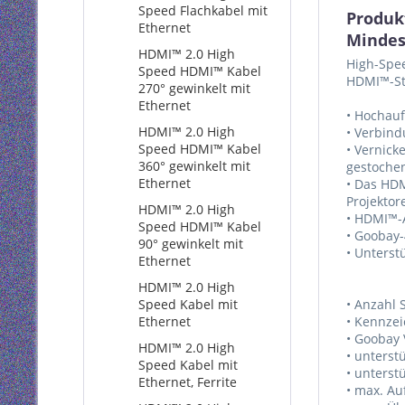
Speed Flachkabel mit
Produk
Ethernet
Mindes
HDMI™ 2.0 High
High-Spe
Speed HDMI™ Kabel
HDMI™-Ste
270° gewinkelt mit
Ethernet
• Hochauf
HDMI™ 2.0 High
• Verbind
Speed HDMI™ Kabel
• Vernick
360° gewinkelt mit
gestochen
Ethernet
• Das HDM
Projektor
HDMI™ 2.0 High
• HDMI™-A
Speed HDMI™ Kabel
• Goobay-
90° gewinkelt mit
• Unterst
Ethernet
HDMI™ 2.0 High
Speed Kabel mit
• Anzahl 
Ethernet
• Kennze
• Goobay 
HDMI™ 2.0 High
• unterst
Speed Kabel mit
• unterst
Ethernet, Ferrite
• max. Au