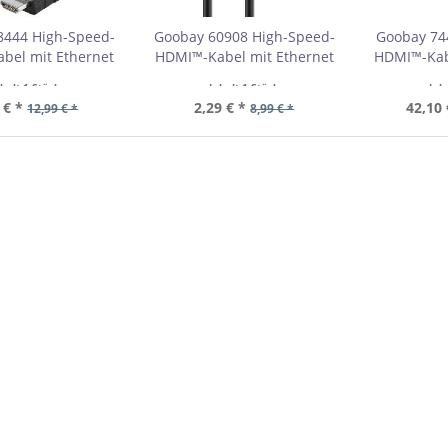
8444 High-Speed-
Goobay 60908 High-Speed-
Goobay 74
bel mit Ethernet
HDMI™-Kabel mit Ethernet
HDMI™-Kab
VPE Bulk
VPE Bulk
VPE 
nhalt
1 Stück
Inhalt
1 Stück
Inh
bestellmenge 1
Mindestbestellmenge 1
Mindestb
 € *
2,29 € *
42,10 
12,99 € *
8,99 € *