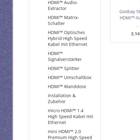
HDMI™ Audio-
Extractor
Goobay 5
HDMI™ Matrix-
HDMI™-Ka
Schalter
I
Mindest
HDMI™ Optisches
3,14
Hybrid High Speed
Kabel mit Ethernet
HDMI™
Signalverstärker
HDMI™ Splitter
HDMI™ Umschaltbox
HDMI™ Wanddose
Installation &
Zubehör
micro HDMI™ 1.4
High Speed Kabel mit
Ethernet
mini HDMI™ 2.0
Premium High Speed