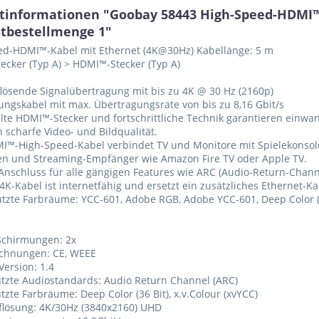
tinformationen "Goobay 58443 High-Speed-HDMI™
tbestellmenge 1"
ed-HDMI™-Kabel mit Ethernet (4K@30Hz) Kabellänge: 5 m
cker (Typ A) > HDMI™-Stecker (Typ A)
lösende Signalübertragung mit bis zu 4K @ 30 Hz (2160p)
ungskabel mit max. Übertragungsrate von bis zu 8,16 Gbit/s
elte HDMI™-Stecker und fortschrittliche Technik garantieren einwa
 scharfe Video- und Bildqualität.
I™-High-Speed-Kabel verbindet TV und Monitore mit Spielekonsole
en und Streaming-Empfänger wie Amazon Fire TV oder Apple TV.
nschluss für alle gängigen Features wie ARC (Audio-Return-Channe
4K-Kabel ist internetfähig und ersetzt ein zusätzliches Ethernet-Ka
ützte Farbräume: YCC-601, Adobe RGB, Adobe YCC-601, Deep Color (36
Schirmungen: 2x
ichnungen: CE, WEEE
Version: 1.4
ützte Audiostandards: Audio Return Channel (ARC)
ützte Farbräume: Deep Color (36 Bit), x.v.Colour (xvYCC)
flösung: 4K/30Hz (3840x2160) UHD