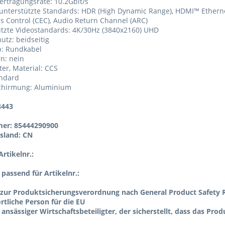
ertragungsrate: 10.2Gbit/s
 unterstützte Standards: HDR (High Dynamic Range), HDMI™ Ethern
cs Control (CEC), Audio Return Channel (ARC)
ützte Videostandards: 4K/30Hz (3840x2160) UHD
hutz: beidseitig
p: Rundkabel
rn: nein
ter, Material: CCS
andard
Schirmung: Aluminium
8443
er: 85444290900
sland: CN
rtikelnr.:
l passend für Artikelnr.:
zur Produktsicherungsverordnung nach General Product Safety R
tliche Person für die EU
 ansässiger Wirtschaftsbeteiligter, der sicherstellt, dass das Pro