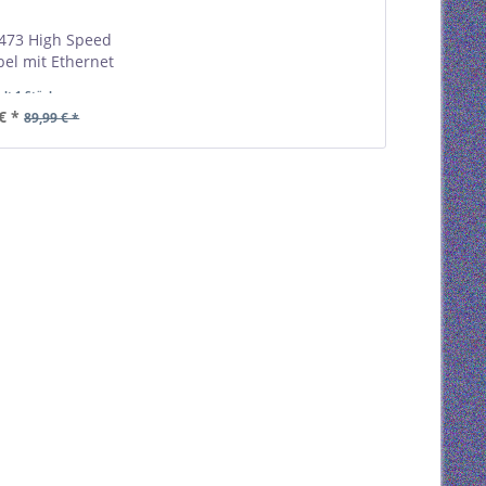
473 High Speed
el mit Ethernet
Cable Tag
alt
1 Stück
estellmenge 1
€ *
89,99 € *