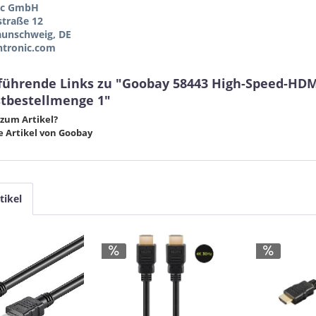
ic GmbH
straße 12
aunschweig, DE
tronic.com
führende Links zu "Goobay 58443 High-Speed-HDM
tbestellmenge 1"
zum Artikel?
 Artikel von Goobay
tikel