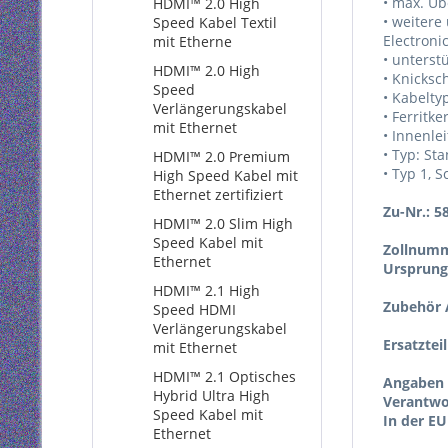
• max. Üb
HDMI™ 2.0 High
• weitere
Speed Kabel Textil
Electroni
mit Etherne
• unterst
HDMI™ 2.0 High
• Knicksc
Speed
• Kabelty
Verlängerungskabel
• Ferritke
mit Ethernet
• Innenlei
• Typ: St
HDMI™ 2.0 Premium
• Typ 1, 
High Speed Kabel mit
Ethernet zertifiziert
Zu-Nr.: 5
HDMI™ 2.0 Slim High
Speed Kabel mit
Zollnumm
Ethernet
Ursprung
HDMI™ 2.1 High
Zubehör A
Speed HDMI
Verlängerungskabel
Ersatztei
mit Ethernet
HDMI™ 2.1 Optisches
Angaben 
Hybrid Ultra High
Verantwor
Speed Kabel mit
In der EU
Ethernet