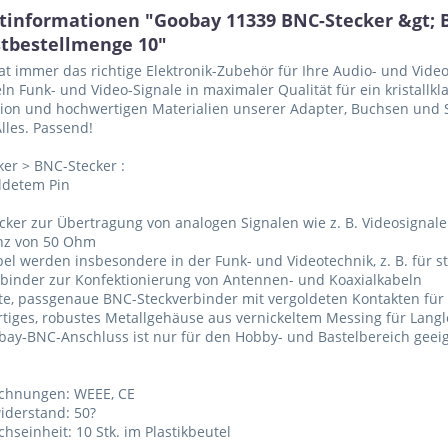
tinformationen "Goobay 11339 BNC-Stecker &gt; 
tbestellmenge 10"
t immer das richtige Elektronik-Zubehör für Ihre Audio- und Vi
ln Funk- und Video-Signale in maximaler Qualität für ein kristallk
ion und hochwertigen Materialien unserer Adapter, Buchsen und S
Alles. Passend!
er > BNC-Stecker :
ldetem Pin
cker zur Übertragung von analogen Signalen wie z. B. Videosignale
nz von 50 Ohm
el werden insbesondere in der Funk- und Videotechnik, z. B. für s
binder zur Konfektionierung von Antennen- und Koaxialkabeln
te, passgenaue BNC-Steckverbinder mit vergoldeten Kontakten fü
tiges, robustes Metallgehäuse aus vernickeltem Messing für Langl
bay-BNC-Anschluss ist nur für den Hobby- und Bastelbereich geeig
ichnungen: WEEE, CE
iderstand: 50?
chseinheit: 10 Stk. im Plastikbeutel