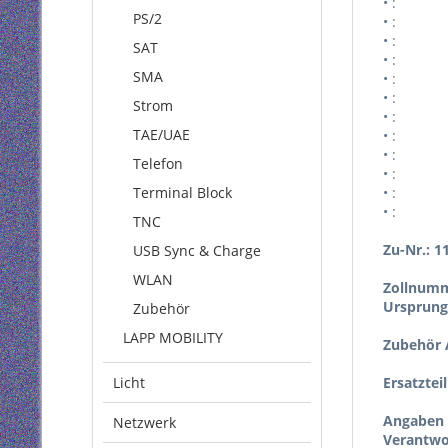
• :
PS/2
• :
• :
SAT
• :
SMA
• :
• :
Strom
• :
TAE/UAE
• :
• :
Telefon
• :
Terminal Block
• :
• :
TNC
Zu-Nr.: 1
USB Sync & Charge
WLAN
Zollnumm
Ursprung
Zubehör
LAPP MOBILITY
Zubehör A
Licht
Ersatztei
Angaben 
Netzwerk
Verantwor