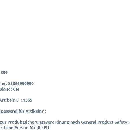
1339
er: 85366990990
sland: CN
rtikelnr.: 11365
l passend für Artikelnr.:
zur Produktsicherungsverordnung nach General Product Safety R
tliche Person für die EU