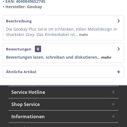
• EAN: 4040849652745
• Hersteller: Goobay
Beschreibung
Die Goobay Plus Serie im schlanken, edlen Metalldesign in
Sharkskin Grey. Das Klinkenkabel ist...
mehr
0
Bewertungen
Bewertungen lesen, schreiben und diskutieren...
mehr
Ähnliche Artikel
Service Hotline
Shop Service
Informationen