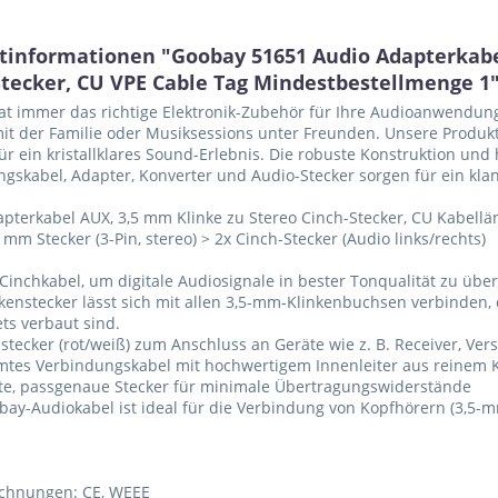
tinformationen "Goobay 51651 Audio Adapterkabe
Stecker, CU VPE Cable Tag Mindestbestellmenge 1
t immer das richtige Elektronik-Zubehör für Ihre Audioanwendung
t der Familie oder Musiksessions unter Freunden. Unsere Produk
für ein kristallklares Sound-Erlebnis. Die robuste Konstruktion un
gskabel, Adapter, Konverter und Audio-Stecker sorgen für ein klan
pterkabel AUX, 3,5 mm Klinke zu Stereo Cinch-Stecker, CU Kabellä
5 mm Stecker (3-Pin, stereo) > 2x Cinch-Stecker (Audio links/rechts)
Cinchkabel, um digitale Audiosignale in bester Tonqualität zu übe
nkenstecker lässt sich mit allen 3,5-mm-Klinkenbuchsen verbinden,
ts verbaut sind.
hstecker (rot/weiß) zum Anschluss an Geräte wie z. B. Receiver, Ve
mtes Verbindungskabel mit hochwertigem Innenleiter aus reinem K
te, passgenaue Stecker für minimale Übertragungswiderstände
bay-Audiokabel ist ideal für die Verbindung von Kopfhörern (3,5-
ichnungen: CE, WEEE