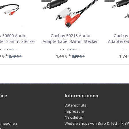
 50600 Audio-
Goobay 50213 Audio
Goobay
er 3,5mm, Stecker
Adapterkabel 3,5mm Stecker
Adapterka
-Cinch-Buchse VPE
zu Cinch Stecker/Buchse VPE
Klinke zu
nhalt
1 Stück
Inhalt
1 Stück
Inh
able Tag
Cable Tag
Stecker, C
9 € *
1,44 € *
1,74 
2,49 € *
2,99 € *
bestellmenge 1
Mindestbestellmenge 1
Mindestb
ice
Informationen
Datenschutz
Impressum
Newsletter
rmationen
Weitere Shops von Büro & Technik B