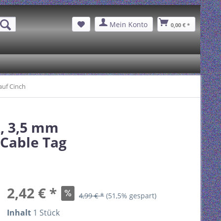
Mein Konto
0,00 € *
auf Cinch
, 3,5 mm
 Cable Tag
2,42 € *
4,99 € *
(51,5% gespart)
Inhalt
1 Stück