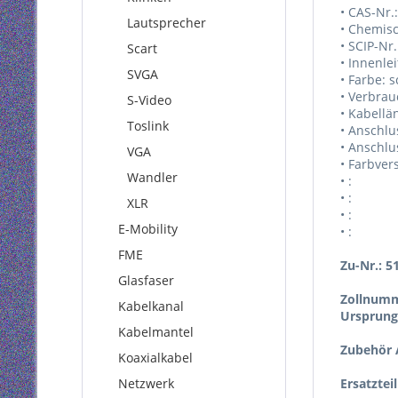
• CAS-Nr.
Lautsprecher
• Chemisc
• SCIP-Nr
Scart
• Innenlei
SVGA
• Farbe: 
• Verbrau
S-Video
• Kabellä
Toslink
• Anschlu
• Anschlu
VGA
• Farbver
Wandler
• :
• :
XLR
• :
E-Mobility
• :
FME
Zu-Nr.: 5
Glasfaser
Zollnumm
Kabelkanal
Ursprung
Kabelmantel
Zubehör A
Koaxialkabel
Netzwerk
Ersatztei