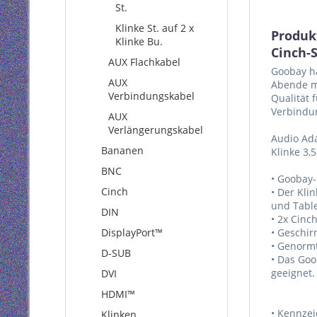
St.
Klinke St. auf 2 x
Produk
Klinke Bu.
Cinch-
AUX Flachkabel
Goobay ha
AUX
Abende mi
Verbindungskabel
Qualität 
Verbindun
AUX
Verlängerungskabel
Audio Ada
Bananen
Klinke 3,
BNC
• Goobay-
Cinch
• Der Kli
und Table
DIN
• 2x Cinc
DisplayPort™
• Geschir
• Genorm
D-SUB
• Das Goo
geeignet.
DVI
HDMI™
• Kennze
Klinken