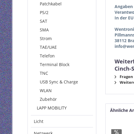
Patchkabel
Angaben 
Verantwor
PS/2
In der EU
SAT
Wentron
SMA
Pillmann
Strom
38112 Br
info@wen
TAE/UAE
Telefon
Weiter
Terminal Block
Cinch-
TNC
Fragen 
USB Sync & Charge
Weitere
WLAN
Zubehör
LAPP MOBILITY
Ähnliche Ar
Licht
Netzwerk