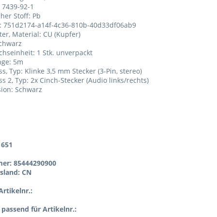
: 7439-92-1
her Stoff: Pb
.: 751d2174-a14f-4c36-810b-40d33df06ab9
ter, Material: CU (Kupfer)
schwarz
chseinheit: 1 Stk. unverpackt
nge: 5m
ss, Typ: Klinke 3,5 mm Stecker (3-Pin, stereo)
ss 2, Typ: 2x Cinch-Stecker (Audio links/rechts)
sion: Schwarz
1651
er: 85444290900
sland: CN
rtikelnr.:
l passend für Artikelnr.: