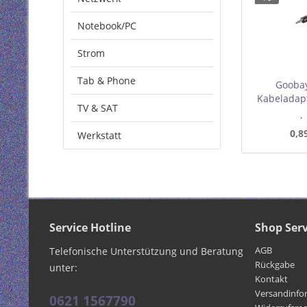
Notebook/PC
Strom
Tab & Phone
Goobay
Kabeladapt
TV & SAT
zu Stereo
I
C
0,8
Werkstatt
Mindest
Service Hotline
Shop Serv
AGB
Telefonische Unterstützung und Beratung
Rückgabe
unter:
Kontakt
Versandinfo
0621 1567790