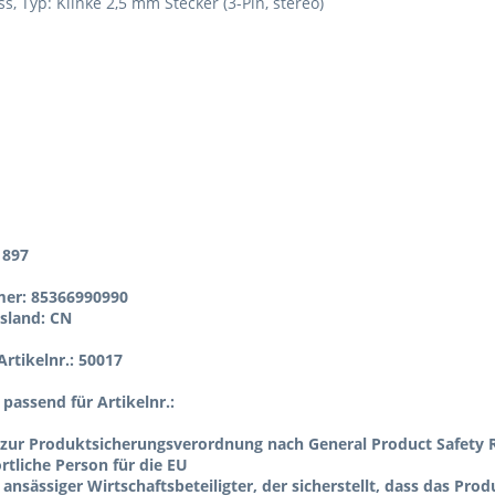
ss, Typ: Klinke 2,5 mm Stecker (3-Pin, stereo)
1897
er: 85366990990
sland: CN
rtikelnr.: 50017
l passend für Artikelnr.:
zur Produktsicherungsverordnung nach General Product Safety R
tliche Person für die EU
 ansässiger Wirtschaftsbeteiligter, der sicherstellt, dass das Pro