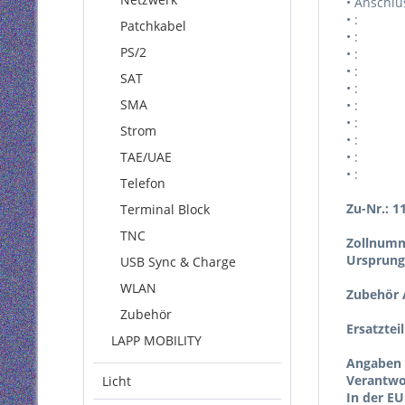
• Anschlu
• :
Patchkabel
• :
PS/2
• :
• :
SAT
• :
SMA
• :
• :
Strom
• :
TAE/UAE
• :
• :
Telefon
Zu-Nr.: 1
Terminal Block
TNC
Zollnumm
Ursprung
USB Sync & Charge
WLAN
Zubehör A
Zubehör
Ersatztei
LAPP MOBILITY
Angaben 
Verantwor
Licht
In der EU