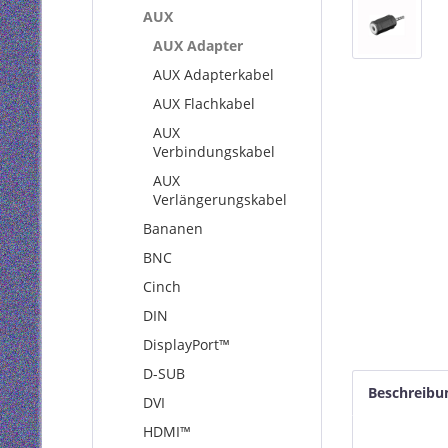
AUX
AUX Adapter
AUX Adapterkabel
AUX Flachkabel
AUX
Verbindungskabel
AUX
Verlängerungskabel
Bananen
BNC
Cinch
DIN
DisplayPort™
D-SUB
Beschreibu
DVI
HDMI™