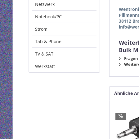
Netzwerk
Wentron
Pillmann
Notebook/PC
38112 Br
info@wen
Strom
Tab & Phone
Weiter
Bulk M
TV & SAT
Fragen 
Weitere
Werkstatt
Ähnliche Ar