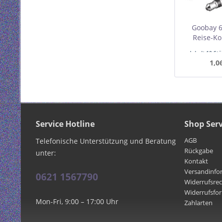
Goobay 6
Reise-Ko
AUX-Klin
Inhalt
10 St
1,0
Mindest
Service Hotline
Shop Serv
AGB
Telefonische Unterstützung und Beratung
Rückgabe
unter:
Kontakt
Versandinfo
0621 1567790
Widerrufsre
Widerrufsfo
Mon-Fri, 9:00 – 17:00 Uhr
Zahlarten