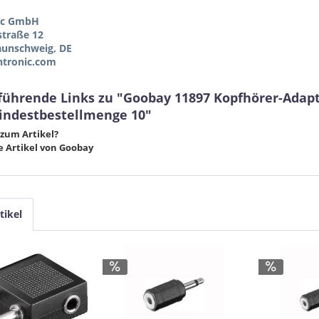
ic GmbH
straße 12
aunschweig, DE
tronic.com
führende Links zu "Goobay 11897 Kopfhörer-Adap
indestbestellmenge 10"
zum Artikel?
 Artikel von Goobay
tikel