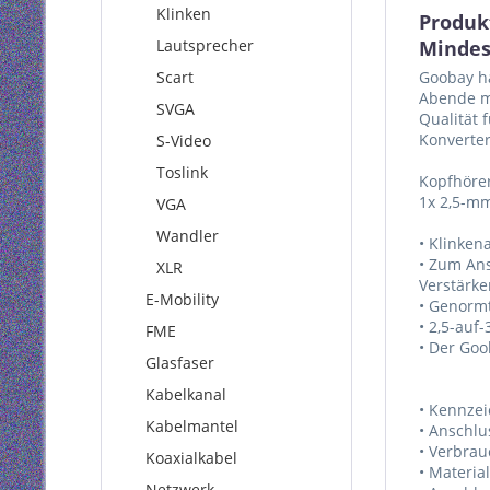
Klinken
Produk
Lautsprecher
Mindes
Scart
Goobay ha
Abende mi
SVGA
Qualität 
Konverter
S-Video
Toslink
Kopfhörer
1x 2,5-mm
VGA
Wandler
• Klinken
• Zum Ans
XLR
Verstärk
E-Mobility
• Genorm
• 2,5-auf
FME
• Der Goo
Glasfaser
Kabelkanal
• Kennze
Kabelmantel
• Anschlu
• Verbrau
Koaxialkabel
• Materia
Netzwerk