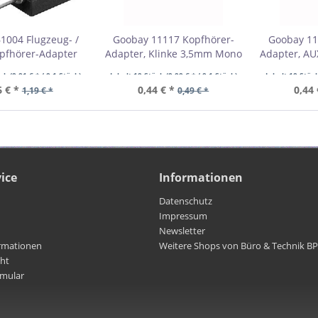
1004 Flugzeug- /
Goobay 11117 Kopfhörer-
Goobay 11
pfhörer-Adapter
Adapter, Klinke 3,5mm Mono
Adapter, AU
ke 3,5mm Buchse
zu Stereo VPE Bulk
zu 3,5
ück
(0,01 € * / 0.1 Stück)
Inhalt
10 Stück
(0,00 € * / 0.1 Stück)
Inhalt
10 Stüc
VPE Bulk
Mindestbestellmenge 10
Mindestb
6 € *
0,44 € *
0,44 
1,19 € *
0,49 € *
bestellmenge 10
ice
Informationen
Datenschutz
Impressum
Newsletter
rmationen
Weitere Shops von Büro & Technik B
cht
rmular