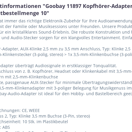
tinformationen "Goobay 11897 Kopfhörer-Adapter
tbestellmenge 10"
t immer das richtige Elektronik-Zubehör für Ihre Audioanwendung
t der Familie oder Musiksessions unter Freunden. Unsere Produk
für ein kristallklares Sound-Erlebnis. Die robuste Konstruktion un
 und Audio-Stecker sorgen für ein klangvolles Entertainment. Einfa
-Adapter, AUX-Klinke 2,5 mm zu 3,5 mm Anschluss, Typ: Klinke 2,5 
-Klinkenstecker (3-polig, stereo) > 1x 3,5-mm-Klinkenbuchse (3-poli
adapter überträgt Audiosignale in erstklassiger Tonqualität.
chluss von z. B. Kopfhörer, Headset oder Klinkenkabel mit 3,5-mm
ern mit 2,5-mm-Klinkenbuchse
te, passgenaue AUX-Stecker für minimale Übertragungswiderstän
-3,5-mm-Klinkenadapter mit 3-poliger Belegung für Musikgenuss im
bay-Audio-Adapter ist ideal für den Hobby- und Bastelbereich geei
ichnungen: CE, WEEE
ss 2, Typ: Klinke 3,5 mm Buchse (3-Pin, stereo)
chseinheit: 10 Stk. im Plastikbeutel
l: ABS