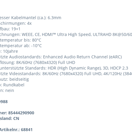
sser Kabelmantel (ca.): 6.3mm
Schirmungen: 4x
fbau: 19+1
ichnungen: WEEE, CE, HDMI™ Ultra High Speed, ULTRAHD 8K@50/60
stemperatur bis: 80°C
stemperatur ab: -10°C
e: 10Jahre
ützte Audiostandards: Enhanced Audio Return Channel (eARC)
flösung: 8K/60Hz (7680x4320) Full UHD
 unterstützte Standards: HDR (High Dynamic Range), 3D, HDCP 2.3
ützte Videostandards: 8K/60Hz (7680x4320) Full UHD, 4K/120Hz (38
hutz: beidseitig
p: Rundkabel
rn: nein
0988
er: 85444290900
sland: CN
rtikelnr.: 68841