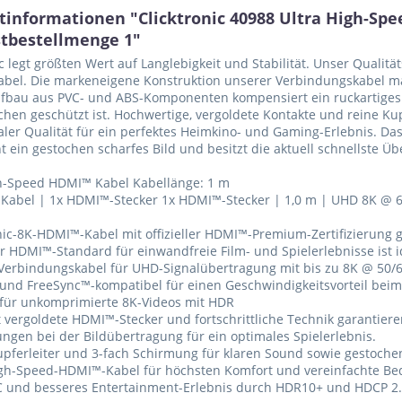
tinformationen "Clicktronic 40988 Ultra High-Sp
tbestellmenge 1"
ic legt größten Wert auf Langlebigkeit und Stabilität. Unser Qualit
el. Die markeneigene Konstruktion unserer Verbindungskabel mach
fbau aus PVC- und ABS-Komponenten kompensiert ein ruckartiges 
hen geschützt ist. Hochwertige, vergoldete Kontakte und reine Ku
ler Qualität für ein perfektes Heimkino- und Gaming-Erlebnis. Da
t ein gestochen scharfes Bild und besitzt die aktuell schnellste Ü
gh-Speed HDMI™ Kabel Kabellänge: 1 m
Kabel | 1x HDMI™-Stecker 1x HDMI™-Stecker | 1,0 m | UHD 8K @ 
onic-8K-HDMI™-Kabel mit offizieller HDMI™-Premium-Zertifizierung g
r HDMI™-Standard für einwandfreie Film- und Spielerlebnisse ist 
erbindungskabel für UHD-Signalübertragung mit bis zu 8K @ 50/6
 und FreeSync™-kompatibel für einen Geschwindigkeitsvorteil bei
 für unkomprimierte 8K-Videos mit HDR
t vergoldete HDMI™-Stecker und fortschrittliche Technik garantier
ngen bei der Bildübertragung für ein optimales Spielerlebnis.
upferleiter und 3-fach Schirmung für klaren Sound sowie gestochen
High-Speed-HDMI™-Kabel für höchsten Komfort und vereinfachte B
C und besseres Entertainment-Erlebnis durch HDR10+ und HDCP 2