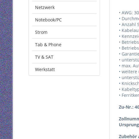
Netzwerk
• AWG: 30
• Durchme
Notebook/PC
• Anzahl 
• Kabelau
Strom
• Kennze
• Betrieb
Tab & Phone
• Betrieb
• Garanti
TV & SAT
• unterst
• max. Au
Werkstatt
• weitere
• unterst
• Knicksc
• Kabelty
• Ferritke
Zu-Nr.: 4
Zollnumm
Ursprung
Zubehör A