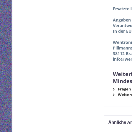
Ersatztei
Angaben 
Verantwor
In der EU
Wentron
Pillmann
38112 Br
info@wen
Weiter
Mindes
Fragen 
Weitere
Ähnliche Ar