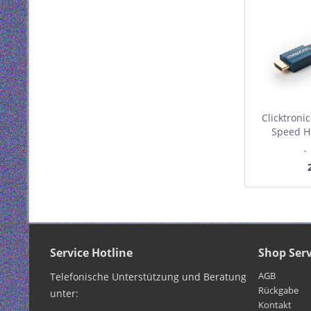
Clicktroni
Speed H
R
I
Mindest
Service Hotline
Shop Serv
AGB
Telefonische Unterstützung und Beratung
Rückgabe
unter:
Kontakt