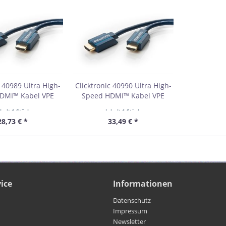
c 40989 Ultra High-
Clicktronic 40990 Ultra High-
DMI™ Kabel VPE
Speed HDMI™ Kabel VPE
etail Box
Retail Box
nhalt
1 Stück
Inhalt
1 Stück
bestellmenge 1
Mindestbestellmenge 1
28,73 € *
33,49 € *
ice
Informationen
Datenschutz
Impressum
Newsletter