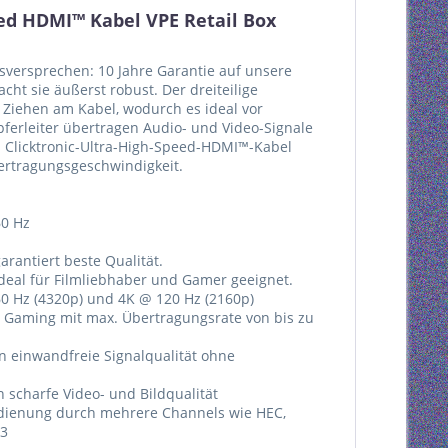
eed HDMI™ Kabel VPE Retail Box
ätsversprechen: 10 Jahre Garantie auf unsere
t sie äußerst robust. Der dreiteilige
Ziehen am Kabel, wodurch es ideal vor
pferleiter übertragen Audio- und Video-Signale
s Clicktronic-Ultra-High-Speed-HDMI™-Kabel
bertragungsgeschwindigkeit.
60 Hz
arantiert beste Qualität.
ideal für Filmliebhaber und Gamer geeignet.
0 Hz (4320p) und 4K @ 120 Hz (2160p)
m Gaming mit max. Übertragungsrate von bis zu
en einwandfreie Signalqualität ohne
 scharfe Video- und Bildqualität
edienung durch mehrere Channels wie HEC,
.3