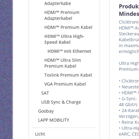
Adapterkabe
Produk
HDMI™ Premium
Mindes
Adapterkabel
Clicktron
HDMI™ Premium Kabel
HDMI™-Kab
Steckerau
HDMI™ Ultra High-
Kabelbrüc
Speed Kabel
in maxima
HDMI™ mit Ethernet
ermöglich
HDMI™ Ultra Slim
Ultra Hi
Premium Kabel
Premium-
Toslink Premium Kabel
• Clicktr
VGA Premium Kabel
• Neueste
• HDMI™-V
SAT
• G-Sync-
USB Sync & Charge
48 Gbit/s
• 24-Kara
Goobay
Verzögeru
LAPP MOBILITY
• Reine K
• Ultra-
Licht
eARC, CE