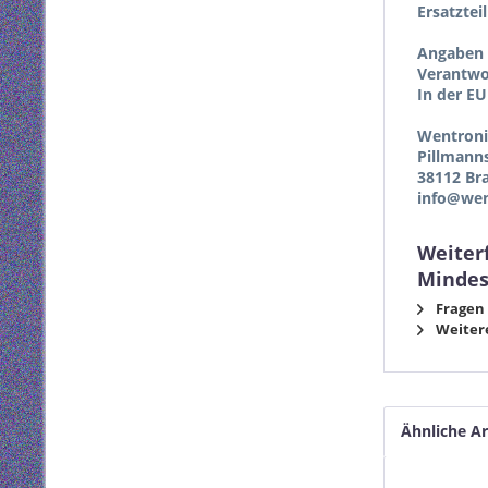
Ersatztei
Angaben 
Verantwor
In der EU
Wentron
Pillmann
38112 Br
info@wen
Weiterf
Mindes
Fragen 
Weitere
Ähnliche Ar