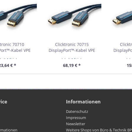
ktronic 70710
Clicktronic 70715
Clickt
Port™-Kabel VPE
DisplayPort™-Kabel VPE
DisplayP
etail Box
Retail Box
Re
nhalt
1 Stück
Inhalt
1 Stück
Inh
bestellmenge 1
Mindestbestellmenge 1
Mindestb
23,64 € *
68,19 € *
15
ice
Informationen
Datenschutz
Impressum
Newsletter
rmationen
Weitere Shops von Büro & Technik B