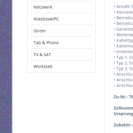
• Anzahl 
Netzwerk
• Kennze
• Betrieb
Notebook/PC
• Betrieb
• Garanti
Strom
• Wellenw
• Kabelty
Tab & Phone
• Kabelma
• Innenlei
TV & SAT
• Typ 1, 
• Typ 2, S
Werkstatt
• Typ 3, S
• Anschlu
• Anschlu
• Anschlu
Zu-Nr.: 7
Zollnumm
Ursprung
Zubehör A