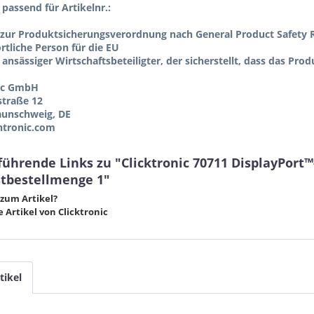
l passend für Artikelnr.:
zur Produktsicherungsverordnung nach General Product Safety R
tliche Person für die EU
 ansässiger Wirtschaftsbeteiligter, der sicherstellt, dass das Pro
ic GmbH
straße 12
aunschweig, DE
tronic.com
ührende Links zu "Clicktronic 70711 DisplayPort™
tbestellmenge 1"
zum Artikel?
 Artikel von Clicktronic
tikel