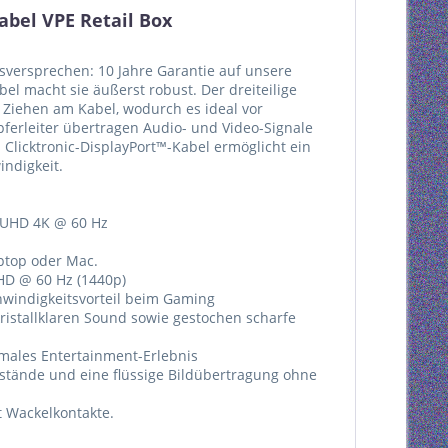
abel VPE Retail Box
ätsversprechen: 10 Jahre Garantie auf unsere
l macht sie äußerst robust. Der dreiteilige
Ziehen am Kabel, wodurch es ideal vor
pferleiter übertragen Audio- und Video-Signale
 Clicktronic-DisplayPort™-Kabel ermöglicht ein
indigkeit.
| UHD 4K @ 60 Hz
aptop oder Mac.
HD @ 60 Hz (1440p)
chwindigkeitsvorteil beim Gaming
kristallklaren Sound sowie gestochen scharfe
imales Entertainment-Erlebnis
rstände und eine flüssige Bildübertragung ohne
t Wackelkontakte.