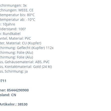
Schirmungen: 3x
ichnungen: WEEE, CE
stemperatur bis: 80°C
stemperatur ab: -10°C
e: 10Jahre
iderstand: 100?
p: Rundkabel
ntel, Material: PVC
ter, Material: CU (Kupfer)
Schirmung: Geflecht (Kupfer) 112x
chirmung: Folie (Alu)
chirmung: Folie (Alu)
ss, Gehäusematerial: ABS, PVC
ss, Kontaktmaterial: Gold (24 kt)
ss, Schirmung: ja
0711
er: 85444290900
sland: CN
rtikelnr.: 38530