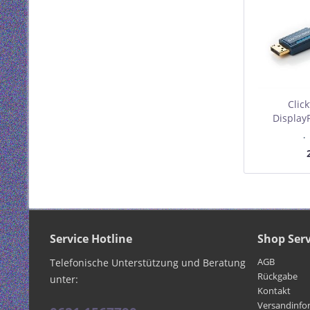
Clic
Display
R
I
Mindest
Service Hotline
Shop Serv
AGB
Telefonische Unterstützung und Beratung
Rückgabe
unter:
Kontakt
Versandinfo