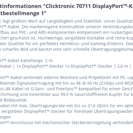
tinformationen "Clicktronic 70711 DisplayPort™-K
tbestellmenge 1"
ic legt größten Wert auf Langlebigkeit und Stabilität. Unser Qualit
rt™-Kabel. Die markeneigene Konstruktion unserer Verbindungskabe
fbau aus PVC- und ABS-Komponenten kompensiert ein ruckartiges 
hen geschützt ist. Hochwertige, vergoldete Kontakte und reine Ku
ler Qualität für ein perfektes Heimkino- und Gaming-Erlebnis. Das
 scharfes Bild und besitzt eine sehr schnelle Übertragungsgeschw
rt™-Kabel Kabellänge: 2 m
abel | 1x DisplayPort™-Stecker 1x DisplayPort™-Stecker | 2,0 m 
Port™-Kabel verbindet externe Monitore und Projektoren mit PC, L
lösende Signalübertragung mit bis zu 4K @ 60 Hz (2160p) und WQ
onic-4K-Kabel ist G-Sync- und FreeSync™-kompatibel für einen Ges
Schirmung und Innenleiter aus 99,9 % sauerstofffreiem Kupfer für 
d Bildqualität
kabel mit max. Übertragungsrate von bis zu 21,6 Gbit/s für ein opt
t vergoldete DisplayPort™-Stecker für minimale Übertragungswide
ungen
Port™-Anschlüsse mit mechanischer Steckerverriegelung verhinder