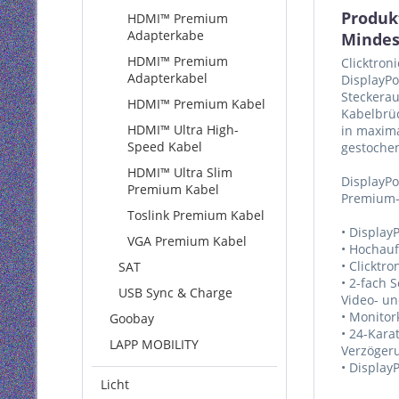
Produk
HDMI™ Premium
Adapterkabe
Mindes
HDMI™ Premium
Clicktron
Adapterkabel
DisplayPo
Steckerau
HDMI™ Premium Kabel
Kabelbrüc
HDMI™ Ultra High-
in maxima
Speed Kabel
gestochen
HDMI™ Ultra Slim
DisplayPo
Premium Kabel
Premium-K
Toslink Premium Kabel
• Display
VGA Premium Kabel
• Hochauf
• Clicktr
SAT
• 2-fach 
USB Sync & Charge
Video- un
• Monitor
Goobay
• 24-Kara
LAPP MOBILITY
Verzöger
• Display
Licht