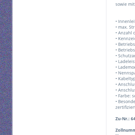
sowie mi
• Innenle
• max. St
• Anzahl 
• Kennze
• Betrieb
• Betrieb
• Schutzar
• Ladelei
• Lademo
• Nennsp
• Kabelty
• Anschlu
• Anschlu
• Farbe: 
• Besonde
zertifizie
Zu-Nr.: 6
Zollnumm