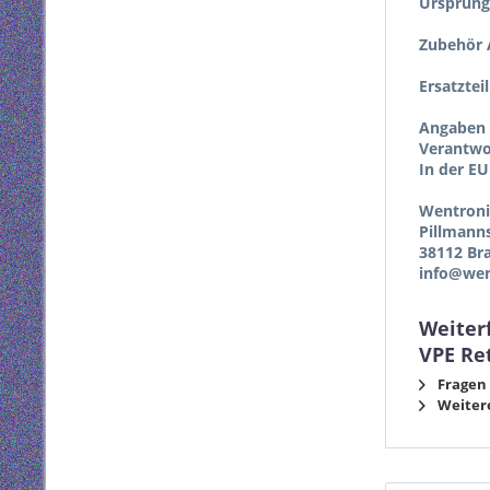
Ursprung
Zubehör A
Ersatztei
Angaben 
Verantwor
In der EU
Wentron
Pillmann
38112 Br
info@wen
Weiter
VPE Re
Fragen 
Weitere