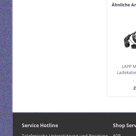
Ähnliche Ar
LAPP M
Ladekabel
kW, 5 m, 
I
Box Minde
2
Service Hotline
Shop Serv
AGB
Telefonische Unterstützung und Beratung