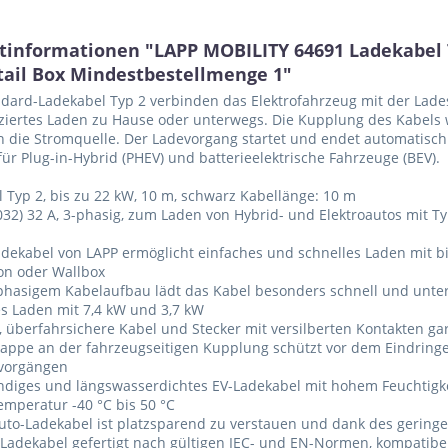
tinformationen "LAPP MOBILITY 64691 Ladekabel Ty
tail Box Mindestbestellmenge 1"
dard-Ladekabel Typ 2 verbinden das Elektrofahrzeug mit der Lades
iertes Laden zu Hause oder unterwegs. Die Kupplung des Kabels w
n die Stromquelle. Der Ladevorgang startet und endet automatisch
für Plug-in-Hybrid (PHEV) und batterieelektrische Fahrzeuge (BEV).
 Typ 2, bis zu 22 kW, 10 m, schwarz Kabellänge: 10 m
32) 32 A, 3-phasig, zum Laden von Hybrid- und Elektroautos mit T
adekabel von LAPP ermöglicht einfaches und schnelles Laden mit bi
on oder Wallbox
phasigem Kabelaufbau lädt das Kabel besonders schnell und unter
s Laden mit 7,4 kW und 3,7 kW
, überfahrsichere Kabel und Stecker mit versilberten Kontakten ga
kappe an der fahrzeugseitigen Kupplung schützt vor dem Eindrin
vorgängen
ndiges und längswasserdichtes EV-Ladekabel mit hohem Feuchtigke
emperatur -40 °C bis 50 °C
auto-Ladekabel ist platzsparend zu verstauen und dank des gerin
Ladekabel gefertigt nach gültigen IEC- und EN-Normen, kompatib