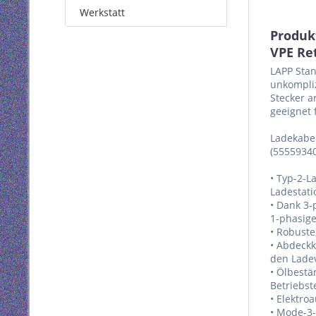
Werkstatt
Produk
VPE Re
LAPP Stan
unkompliz
Stecker a
geeignet 
Ladekabel
(55559340
• Typ-2-L
Ladestati
• Dank 3-
1-phasige
• Robuste
• Abdeck
den Lade
• Ölbestä
Betriebst
• Elektro
• Mode-3-