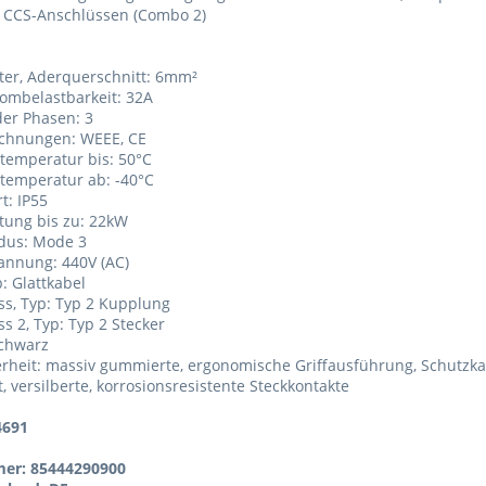
t CCS-Anschlüssen (Combo 2)
iter, Aderquerschnitt: 6mm²
rombelastbarkeit: 32A
der Phasen: 3
ichnungen: WEEE, CE
stemperatur bis: 50°C
stemperatur ab: -40°C
t: IP55
stung bis zu: 22kW
dus: Mode 3
annung: 440V (AC)
p: Glattkabel
ss, Typ: Typ 2 Kupplung
ss 2, Typ: Typ 2 Stecker
schwarz
rheit: massiv gummierte, ergonomische Griffausführung, Schutzka
rt, versilberte, korrosionsresistente Steckkontakte
4691
er: 85444290900