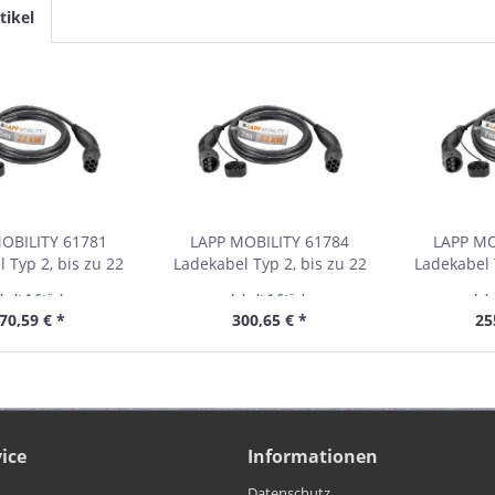
tikel
OBILITY 61781
LAPP MOBILITY 61784
LAPP MO
 Typ 2, bis zu 22
Ladekabel Typ 2, bis zu 22
Ladekabel T
schwarz VPE Retail
kW, 7 m, schwarz VPE Retail
kW, 7 m, sc
nhalt
1 Stück
Inhalt
1 Stück
Inh
stbestellmenge 1
Box Mindestbestellmenge 1
Box Mindes
70,59 € *
300,65 € *
25
ice
Informationen
Datenschutz