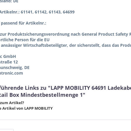
sland: DE
rtikelnr.: 61141, 61142, 61143, 64699
l passend für Artikelnr.:
zur Produktsicherungsverordnung nach General Product Safety R
tliche Person für die EU
 ansässiger Wirtschaftsbeteiligter, der sicherstellt, dass das Pro
ic GmbH
straße 12
aunschweig, DE
tronic.com
führende Links zu "LAPP MOBILITY 64691 Ladekabel
tail Box Mindestbestellmenge 1"
zum Artikel?
 Artikel von LAPP MOBILITY