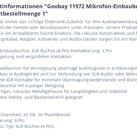
tinformationen "Goobay 11972 Mikrofon-Einbaubuc
tbestellmenge 1"
t immer das richtige Elektronik-Zubehör für Ihre Audioanwendung
t der Familie oder Musiksessions unter Freunden. Unsere Produk
für ein kristallklares Sound-Erlebnis. Die robuste Konstruktion un
gskabel, Adapter, Konverter und Audio-Stecker sorgen für ein klan
Einbaubuchse, XLR-Buchse (4-Pin) Kontaktierung: 4 Pin
egelung und vergoldeten Kontakten
baubuchse mit Verriegelung überträgt Audiosignale in erstklassiger
bau in Audiogeräte und zur Verbindung von XLR-Audio- oder Mikr
ete XLR-Kontakte für minimale Übertragungswiderstände und klar
nbuchse mit 4-poliger Belegung
tiges, robustes Metallgehäuse für Langlebigkeit und Stabilität
 den Hobby- und Bastlerbereich geeignet
chseinheit: 20 Stk. im Plastikbeutel
ierung: 4 Pin
ss, Typ: XLR-Buchse (4-Pin)