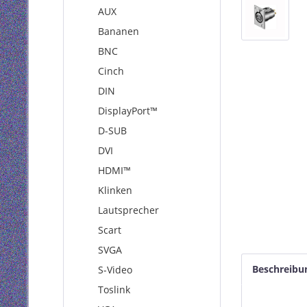
AUX
Bananen
BNC
Cinch
DIN
DisplayPort™
D-SUB
DVI
HDMI™
Klinken
Lautsprecher
Scart
SVGA
Beschreibu
S-Video
Toslink