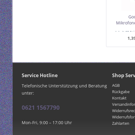
Go
Mikrofon
Pi
Inhalt
10 St
Mindest
1,3
Service Hotline
Shop Serv
AGB
Telefonische Unterstützung und Beratung
Rückgabe
unter:
Kontakt
Versandinfo
0621 1567790
Widerrufsre
Widerrufsfo
Mon-Fri, 9:00 – 17:00 Uhr
Zahlarten