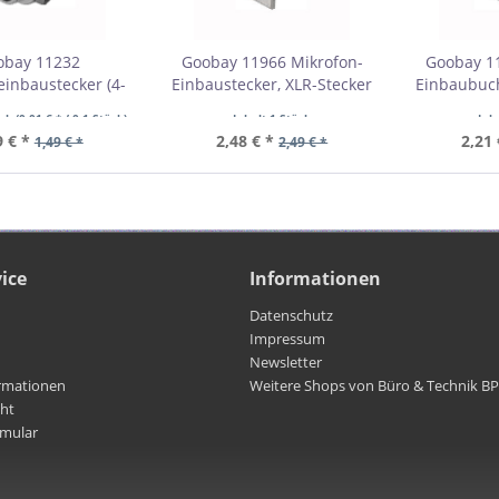
obay 11232
Goobay 11966 Mikrofon-
Goobay 1
einbaustecker (4-
Einbaustecker, XLR-Stecker
Einbaubuc
n) VPE Bulk
(5-Pin) VPE Bulk
(3-Pi
ück
(0,01 € * / 0.1 Stück)
Inhalt
1 Stück
Inh
bestellmenge 10
Mindestbestellmenge 1
Mindestb
9 € *
2,48 € *
2,21 
1,49 € *
2,49 € *
ice
Informationen
Datenschutz
Impressum
Newsletter
rmationen
Weitere Shops von Büro & Technik B
cht
rmular