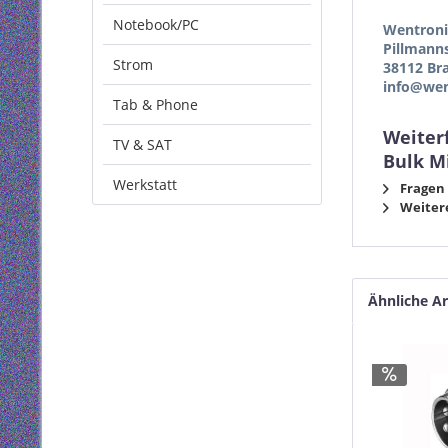
Notebook/PC
Wentron
Pillmann
Strom
38112 Br
info@wen
Tab & Phone
Weiter
TV & SAT
Bulk M
Werkstatt
Fragen 
Weitere
Ähnliche Ar