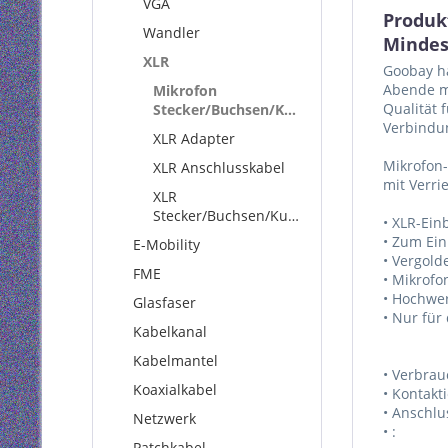
VGA
Produk
Wandler
Mindes
XLR
Goobay ha
Abende mi
Mikrofon
Qualität 
Stecker/Buchsen/Kupplungen
Verbindun
XLR Adapter
Mikrofon-
XLR Anschlusskabel
mit Verri
XLR
Stecker/Buchsen/Kupplungen
• XLR-Ein
• Zum Ein
E-Mobility
• Vergold
FME
• Mikrofo
• Hochwer
Glasfaser
• Nur für
Kabelkanal
Kabelmantel
• Verbrau
Koaxialkabel
• Kontakt
• Anschlu
Netzwerk
• :
Patchkabel