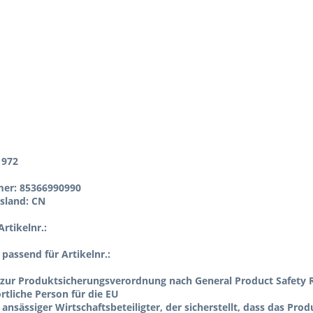
1972
er: 85366990990
sland: CN
rtikelnr.:
l passend für Artikelnr.:
zur Produktsicherungsverordnung nach General Product Safety R
tliche Person für die EU
 ansässiger Wirtschaftsbeteiligter, der sicherstellt, dass das Pro