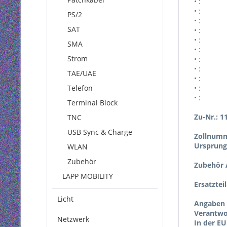
• :
• :
PS/2
• :
SAT
• :
• :
SMA
• :
Strom
• :
• :
TAE/UAE
• :
Telefon
• :
• :
Terminal Block
Zu-Nr.: 1
TNC
USB Sync & Charge
Zollnumm
Ursprung
WLAN
Zubehör
Zubehör A
LAPP MOBILITY
Ersatztei
Licht
Angaben 
Verantwor
Netzwerk
In der EU