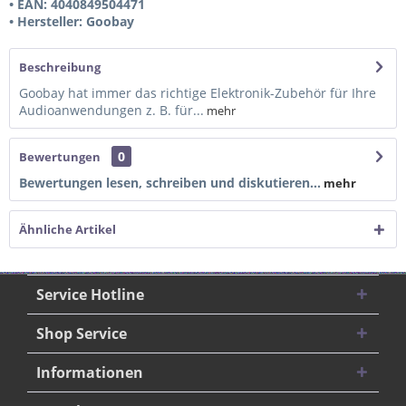
• EAN: 4040849504471
• Hersteller: Goobay
Beschreibung
Goobay hat immer das richtige Elektronik-Zubehör für Ihre
Audioanwendungen z. B. für...
mehr
0
Bewertungen
Bewertungen lesen, schreiben und diskutieren...
mehr
Ähnliche Artikel
Service Hotline
Shop Service
Informationen