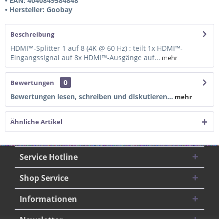
• EAN: 4040849584848
• Hersteller: Goobay
Beschreibung
HDMI™-Splitter 1 auf 8 (4K @ 60 Hz) : teilt 1x HDMI™-
Eingangssignal auf 8x HDMI™-Ausgänge auf...
mehr
0
Bewertungen
Bewertungen lesen, schreiben und diskutieren...
mehr
Ähnliche Artikel
Service Hotline
Shop Service
Informationen