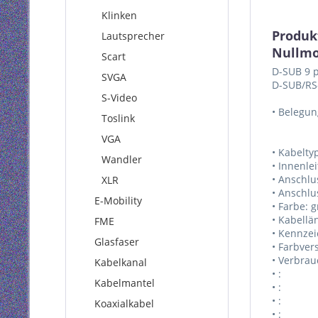
Klinken
Produk
Lautsprecher
Nullmo
Scart
D-SUB 9 p
SVGA
D-SUB/RS-
S-Video
• Belegung
Toslink
VGA
• Kabelty
Wandler
• Innenle
• Anschlu
XLR
• Anschlu
E-Mobility
• Farbe: 
• Kabellä
FME
• Kennze
Glasfaser
• Farbver
• Verbrau
Kabelkanal
• :
Kabelmantel
• :
• :
Koaxialkabel
• :