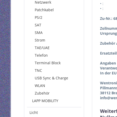
Netzwerk
• :
• :
Patchkabel
PS/2
Zu-Nr.: 6
SAT
Zollnumm
SMA
Ursprung
Strom
Zubehör A
TAE/UAE
Ersatztei
Telefon
Terminal Block
Angaben 
Verantwor
TNC
In der EU
USB Sync & Charge
Wentron
WLAN
Pillmann
38112 Br
Zubehör
info@wen
LAPP MOBILITY
Weiter
Licht