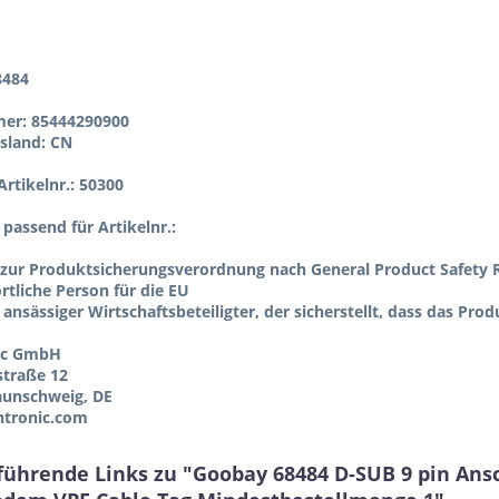
8484
er: 85444290900
sland: CN
rtikelnr.: 50300
l passend für Artikelnr.:
zur Produktsicherungsverordnung nach General Product Safety R
tliche Person für die EU
 ansässiger Wirtschaftsbeteiligter, der sicherstellt, dass das Pro
ic GmbH
straße 12
aunschweig, DE
tronic.com
führende Links zu "Goobay 68484 D-SUB 9 pin Ansc