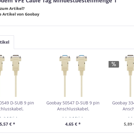
dem VPE Cable Tag Mindestbestellmenge 1"
zum Artikel?
 Artikel von Goobay
tikel
0549 D-SUB 9 pin
Goobay 50547 D-SUB 9 pin
Goobay 33
hlusskabel,
Anschlusskabel,
Ansch
ecker, seriell 1:1
Buchse/Buchse, seriell 1:1
Stecker/Ste
nhalt
1 Stück
Inhalt
1 Stück
Inh
 Cable Tag
VPE Cable Tag
VPE Re
5,57 € *
4,65 € *
5,89 
bestellmenge 1
Mindestbestellmenge 1
Mindestb