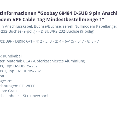
tinformationen "Goobay 68484 D-SUB 9 pin Anschl
dem VPE Cable Tag Mindestbestellmenge 1"
in Anschlusskabel, Buchse/Buchse, seriell Nullmodem Kabellänge:
232-Buchse (9-polig) > D-SUB/RS-232-Buchse (9-polig)
:DB9F - DB9F; 6+1 - 4; 2 - 3; 3 - 2; 4 - 6+1;5 - 5; 7 - 8; 8 - 7
p: Rundkabel
iter, Material: CCA (kupferkaschiertes Aluminium)
ss, Typ: D-SUB/RS-232
ss 2, Typ: D-SUB/RS-232
grau
nge: 2m
ichnungen: CE, WEEE
sion: Grau
chseinheit: 1 Stk. unverpackt