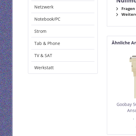
Nullmo
Netzwerk
Fragen 
Weitere
Notebook/PC
Strom
Ähnliche Ar
Tab & Phone
TV & SAT
Werkstatt
Goobay 5
Ansc
Stecker/St
I
VPE
Mindest