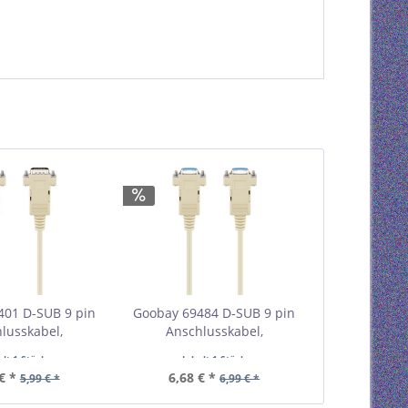
401 D-SUB 9 pin
Goobay 69484 D-SUB 9 pin
lusskabel,
Anschlusskabel,
cker, seriell 1:1
Buchse/Buchse, seriell
alt
1 Stück
Inhalt
1 Stück
tail Polybag
Nullmodem VPE Retail Blister
€ *
6,68 € *
5,99 € *
6,99 € *
estellmenge 1
Mindestbestellmenge 1