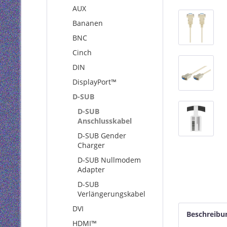
AUX
Bananen
BNC
Cinch
DIN
DisplayPort™
D-SUB
D-SUB
Anschlusskabel
D-SUB Gender
Charger
D-SUB Nullmodem
Adapter
D-SUB
Verlängerungskabel
DVI
Beschreibu
HDMI™