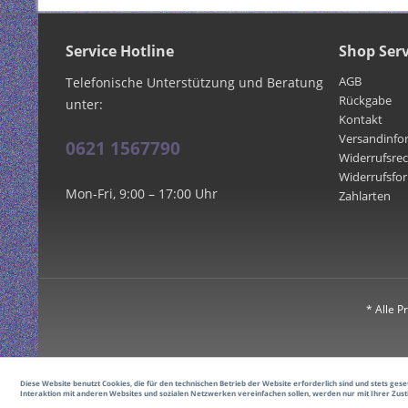
Service Hotline
Shop Serv
AGB
Telefonische Unterstützung und Beratung
Rückgabe
unter:
Kontakt
Versandinfo
0621 1567790
Widerrufsre
Widerrufsfo
Mon-Fri, 9:00 – 17:00 Uhr
Zahlarten
* Alle P
Diese Website benutzt Cookies, die für den technischen Betrieb der Website erforderlich sind und stets g
Interaktion mit anderen Websites und sozialen Netzwerken vereinfachen sollen, werden nur mit Ihrer Zus