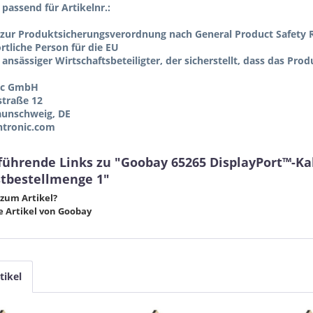
l passend für Artikelnr.:
zur Produktsicherungsverordnung nach General Product Safety R
tliche Person für die EU
 ansässiger Wirtschaftsbeteiligter, der sicherstellt, dass das Pro
ic GmbH
straße 12
aunschweig, DE
tronic.com
führende Links zu "Goobay 65265 DisplayPort™-Kab
tbestellmenge 1"
zum Artikel?
 Artikel von Goobay
tikel