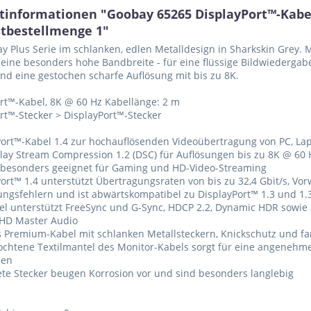
tinformationen "Goobay 65265 DisplayPort™-Kabel 
tbestellmenge 1"
y Plus Serie im schlanken, edlen Metalldesign in Sharkskin Grey. 
 eine besonders hohe Bandbreite - für eine flüssige Bildwiederga
d eine gestochen scharfe Auflösung mit bis zu 8K.
rt™-Kabel, 8K @ 60 Hz Kabellänge: 2 m
rt™-Stecker > DisplayPort™-Stecker
Port™-Kabel 1.4 zur hochauflösenden Videoübertragung von PC, Lap
play Stream Compression 1.2 (DSC) für Auflösungen bis zu 8K @ 60 
 besonders geeignet für Gaming und HD-Video-Streaming
Port™ 1.4 unterstützt Übertragungsraten von bis zu 32,4 Gbit/s, Vo
ngsfehlern und ist abwärtskompatibel zu DisplayPort™ 1.3 und 1.
el unterstützt FreeSync und G-Sync, HDCP 2.2, Dynamic HDR sowie
-HD Master Audio
es Premium-Kabel mit schlanken Metallsteckern, Knickschutz und f
lochtene Textilmantel des Monitor-Kabels sorgt für eine angenehm
hen
ete Stecker beugen Korrosion vor und sind besonders langlebig