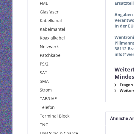
FME
Ersatztei
Glasfaser
Angaben 
Verantwor
Kabelkanal
In der EU
Kabelmantel
Wentron
Koaxialkabel
Pillmann
Netzwerk
38112 Br
info@wen
Patchkabel
PS/2
Weiter
SAT
Mindes
SMA
Fragen 
Strom
Weitere
TAE/UAE
Telefon
Terminal Block
Ähnliche Ar
TNC
USB Sync & Charge