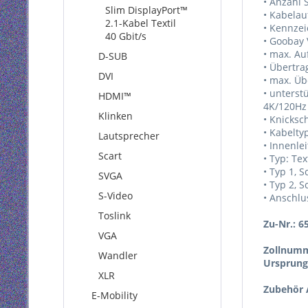
• Anzahl 
Slim DisplayPort™
• Kabelau
2.1-Kabel Textil
• Kennze
40 Gbit/s
• Goobay 
• max. Au
D-SUB
• Übertr
DVI
• max. Üb
• unterst
HDMI™
4K/120Hz
Klinken
• Knicksch
• Kabelty
Lautsprecher
• Innenlei
Scart
• Typ: Tex
• Typ 1, S
SVGA
• Typ 2, S
S-Video
• Anschlu
Toslink
Zu-Nr.: 6
VGA
Zollnumm
Wandler
Ursprung
XLR
Zubehör A
E-Mobility