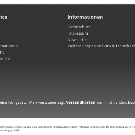
ice
Informationen
Datenschutz
Impressum
Newsletter
rmationen
Weitere Shops von Büro & Technik B
cht
rmular
Versandkosten
reise inkl. gesetzl. Mehrwertsteuer zzgl.
wenn nicht anders bes
esetzt werden. Andere Cookies, die den Komfort bei Benutzung dieser Website erhöhen, der Direktwerbung dienen 
timmung gesetzt.