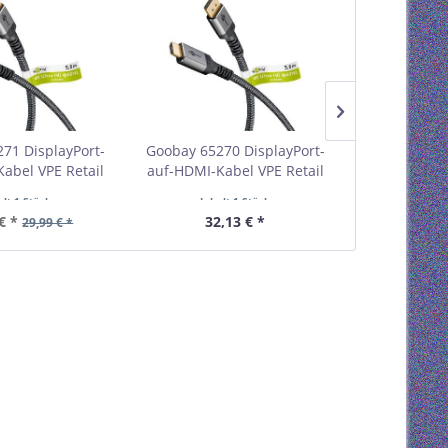
71 DisplayPort-
Goobay 65270 DisplayPort-
Goobay 65266
abel VPE Retail
auf-HDMI-Kabel VPE Retail
Kabel 1.4 VP
olybag
Polybag
Mindestbe
alt
1 Stück
Inhalt
1 Stück
Inhal
estellmenge 1
Mindestbestellmenge 1
€ *
32,13 € *
20,
29,99 € *