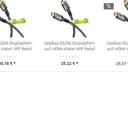
269 DisplayPort-
Goobay 65268 DisplayPort-
Goobay 652
Kabel VPE Retail
auf-HDMI-Kabel VPE Retail
auf-HDMI-K
Polybag
Polybag
P
nhalt
1 Stück
Inhalt
1 Stück
Inh
bestellmenge 1
Mindestbestellmenge 1
Mindestb
30,18 € *
25,22 € *
29,37 