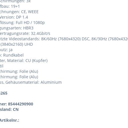
Schirmungen: 3x
fbau: 19+1
ichnungen: CE, WEEE
Version: DP 1.4
flösung: Full HD / 1080p
agungsarten: HBR3
ertragungsrate: 32.4Gbit/s
ützte Videostandards: 8K/60Hz (7680x4320) DSC, 8K/30Hz (7680x432
 (3840x2160) UHD
utz: ja
p: Rundkabel
ter, Material: CU (Kupfer)
til
chirmung: Folie (Alu)
chirmung: Folie (Alu)
ss, Gehäusematerial: Aluminium
5265
er: 85444290900
sland: CN
rtikelnr.: