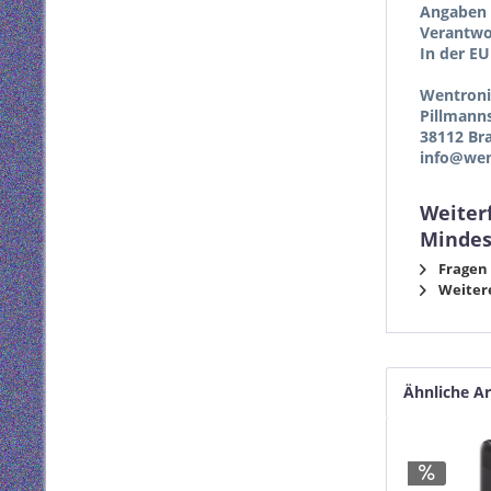
Angaben 
Verantwor
In der EU
Wentron
Pillmann
38112 Br
info@wen
Weiter
Mindes
Fragen 
Weitere
Ähnliche Ar