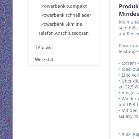
Produk
Powerbank Kompakt
Mindes
Powerbank schnelllader
Klein und
Powerbank Slimline
sein möch
Telefon Anschlussdosen
auf Reise
Powerban
TV & SAT
leistungs
Werkstatt
• Extrem 
• Ideal z
• Eine vo
• Über di
zu 22,5 W
• Ausgest
• Wiedera
auf USB-
• Mit den
Galaxy, X
• max. Ka