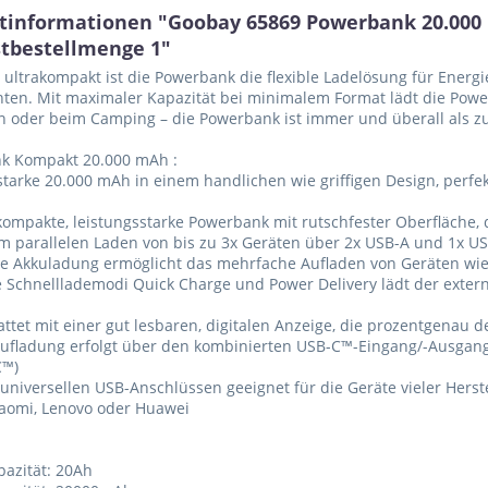
tinformationen "Goobay 65869 Powerbank 20.000 
tbestellmenge 1"
 ultrakompakt ist die Powerbank die flexible Ladelösung für Ener
ten. Mit maximaler Kapazität bei minimalem Format lädt die Power
n oder beim Camping – die Powerbank ist immer und überall als zu
k Kompakt 20.000 mAh :
starke 20.000 mAh in einem handlichen wie griffigen Design, perfe
kompakte, leistungsstarke Powerbank mit rutschfester Oberfläche, d
um parallelen Laden von bis zu 3x Geräten über 2x USB-A und 1x U
lle Akkuladung ermöglicht das mehrfache Aufladen von Geräten w
e Schnelllademodi Quick Charge und Power Delivery lädt der exter
attet mit einer gut lesbaren, digitalen Anzeige, die prozentgenau 
ufladung erfolgt über den kombinierten USB-C™-Eingang/-Ausgang 
C™)
 universellen USB-Anschlüssen geeignet für die Geräte vieler Herst
iaomi, Lenovo oder Huawei
pazität: 20Ah