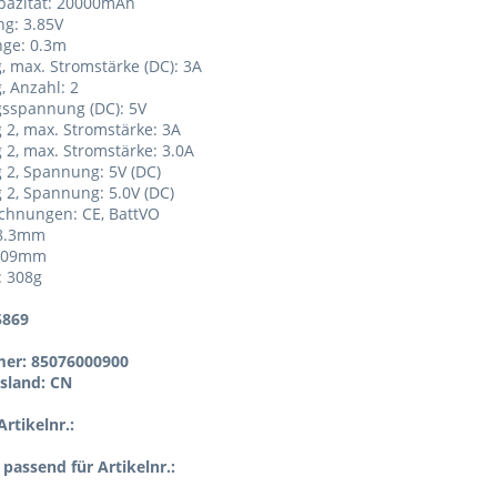
pazität: 20000mAh
g: 3.85V
nge: 0.3m
, max. Stromstärke (DC): 3A
, Anzahl: 2
gsspannung (DC): 5V
 2, max. Stromstärke: 3A
 2, max. Stromstärke: 3.0A
 2, Spannung: 5V (DC)
 2, Spannung: 5.0V (DC)
chnungen: CE, BattVO
28.3mm
 109mm
: 308g
5869
er: 85076000900
sland: CN
rtikelnr.:
l passend für Artikelnr.: