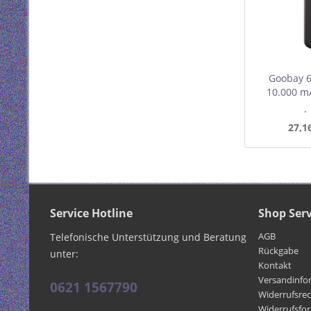
Goobay 
10.000 mA
Mindest
I
27,1
Service Hotline
Shop Serv
AGB
Telefonische Unterstützung und Beratung
Rückgabe
unter:
Kontakt
Versandinfo
0621 1567790
Widerrufsre
Widerrufsfo