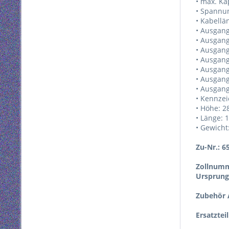
• max. Ka
• Spannun
• Kabellä
• Ausgang
• Ausgang
• Ausgan
• Ausgang
• Ausgang
• Ausgang
• Ausgang
• Kennzei
• Höhe: 
• Länge:
• Gewicht
Zu-Nr.: 6
Zollnumm
Ursprung
Zubehör A
Ersatztei