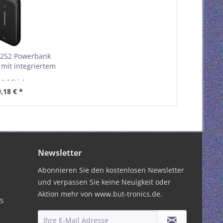
6252 Powerbank
mit integriertem
l VPE Retail Box
alt
1 Stück
estellmenge 1
,18 € *
Newsletter
Abonnieren Sie den kostenlosen Newsletter
und verpassen Sie keine Neuigkeit oder
Aktion mehr von www.but-tronics.de.
PS