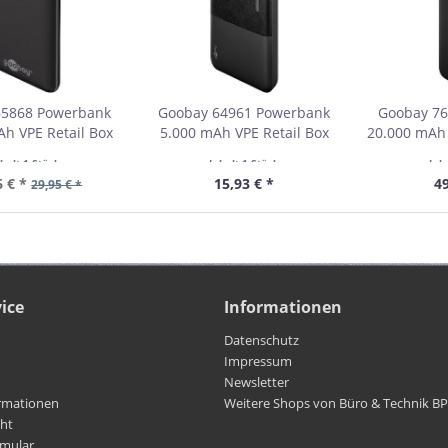
65868 Powerbank
Goobay 64961 Powerbank
Goobay 7
h VPE Retail Box
5.000 mAh VPE Retail Box
20.000 mAh 
bestellmenge 1
Mindestbestellmenge 1
USB-C™-Kabe
nhalt
1 Stück
Inhalt
1 Stück
Inh
Mindestb
6 € *
15,93 € *
49
29,95 € *
ice
Informationen
Datenschutz
Impressum
Newsletter
rmationen
Weitere Shops von Büro & Technik B
cht
rmular