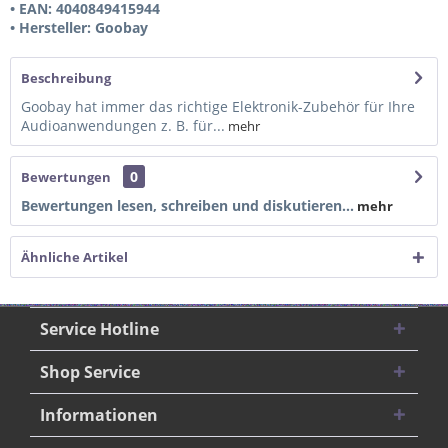
• EAN: 4040849415944
• Hersteller: Goobay
Beschreibung
Goobay hat immer das richtige Elektronik-Zubehör für Ihre
Audioanwendungen z. B. für...
mehr
0
Bewertungen
Bewertungen lesen, schreiben und diskutieren...
mehr
Ähnliche Artikel
Service Hotline
Shop Service
Informationen