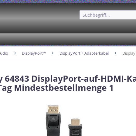
udio
DisplayPort™
DisplayPort™ Adapterkabel
Displa
 64843 DisplayPort-auf-HDMI-K
Tag Mindestbestellmenge 1