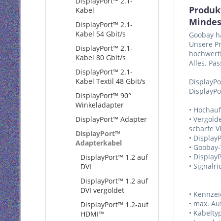
DisplayPort™ 2.1-
Produk
Kabel
Mindes
DisplayPort™ 2.1-
Kabel 54 Gbit/s
Goobay ha
Unsere Pr
DisplayPort™ 2.1-
hochwerti
Kabel 80 Gbit/s
Alles. Pa
DisplayPort™ 2.1-
Kabel Textil 48 Gbit/s
DisplayP
DisplayPo
DisplayPort™ 90°
Winkeladapter
• Hochauf
DisplayPort™ Adapter
• Vergold
scharfe V
DisplayPort™
• Display
Adapterkabel
• Goobay-
• Display
DisplayPort™ 1.2 auf
• Signalr
DVI
DisplayPort™ 1.2 auf
DVI vergoldet
• Kennze
• max. Au
DisplayPort™ 1.2-auf
• Kabelty
HDMI™