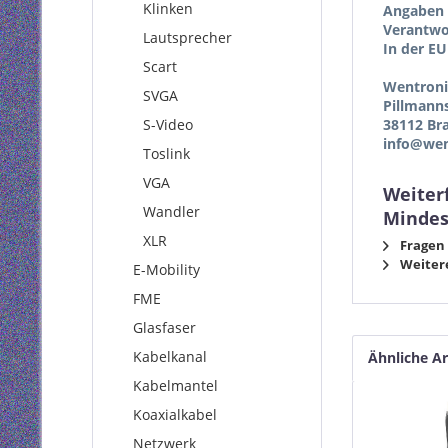
Klinken
Angaben 
Verantwor
Lautsprecher
In der EU
Scart
Wentron
SVGA
Pillmann
S-Video
38112 Br
info@wen
Toslink
VGA
Weiter
Wandler
Mindes
XLR
Fragen 
Weitere
E-Mobility
FME
Glasfaser
Kabelkanal
Ähnliche Ar
Kabelmantel
Koaxialkabel
Netzwerk