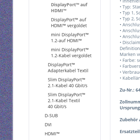
• Innenlei
DisplayPort™ auf
• Typ: St
HDMI™
• Typ 1, 
• Typ 2, 
DisplayPort™ auf
• Anschlu
HDMI™ vergoldet
• Anschlu
mini DisplayPort™
• Anschlu
1.2-auf HDMI™
• Disclai
Definiti
mini DisplayPort™
Marken vo
1.2-Kabel vergoldet
• Farbe: 
DisplayPort™
• Farbver
Adapterkabel Textil
• Verbrau
• Kabellä
Slim DisplayPort™
2.1-Kabel 40 Gbit/s
Zu-Nr.: 6
Slim DisplayPort™
2.1-Kabel Textil
Zollnumm
40 Gbit/s
Ursprung
D-SUB
Zubehör A
DVI
Ersatztei
HDMI™