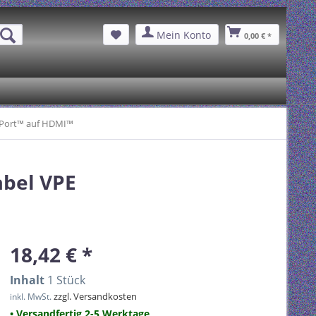
Mein Konto
0,00 € *
yPort™ auf HDMI™
abel VPE
18,42 € *
Inhalt
1 Stück
zzgl. Versandkosten
inkl. MwSt.
• Versandfertig 2-5 Werktage