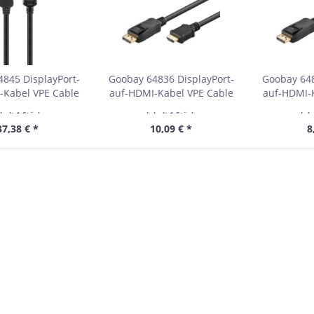
845 DisplayPort-
Goobay 64836 DisplayPort-
Goobay 648
-Kabel VPE Cable
auf-HDMI-Kabel VPE Cable
auf-HDMI-
stbestellmenge 1
Tag Mindestbestellmenge 1
Tag Mindes
nhalt
1 Stück
Inhalt
1 Stück
Inh
37,38 € *
10,09 € *
8