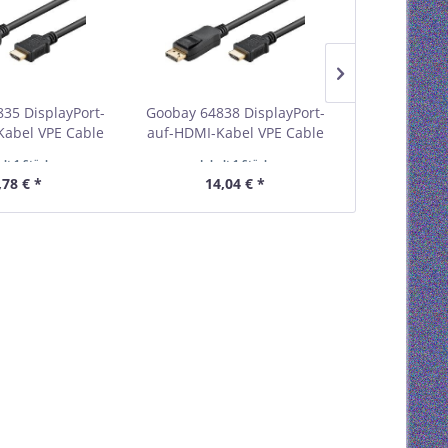
35 DisplayPort-
Goobay 64838 DisplayPort-
Goobay 6483
Kabel VPE Cable
auf-HDMI-Kabel VPE Cable
auf-HDMI-Ka
tbestellmenge 1
Tag Mindestbestellmenge 1
Tag Mindest
alt
1 Stück
Inhalt
1 Stück
Inhal
,78 € *
14,04 € *
15,