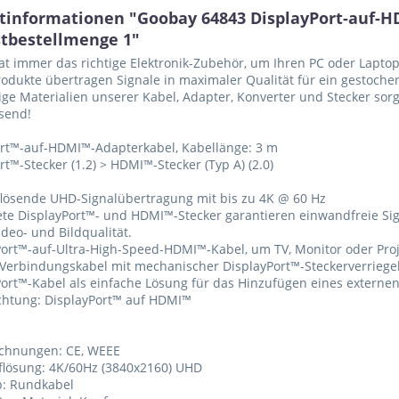
tinformationen "Goobay 64843 DisplayPort-auf-H
tbestellmenge 1"
t immer das richtige Elektronik-Zubehör, um Ihren PC oder Lapto
odukte übertragen Signale in maximaler Qualität für ein gestochen
ge Materialien unserer Kabel, Adapter, Konverter und Stecker sorg
ssend!
ort™-auf-HDMI™-Adapterkabel, Kabellänge: 3 m
rt™-Stecker (1.2) > HDMI™-Stecker (Typ A) (2.0)
lösende UHD-Signalübertragung mit bis zu 4K @ 60 Hz
ete DisplayPort™- und HDMI™-Stecker garantieren einwandfreie Si
ideo- und Bildqualität.
Port™-auf-Ultra-High-Speed-HDMI™-Kabel, um TV, Monitor oder Proj
Verbindungskabel mit mechanischer DisplayPort™-Steckerverriege
Port™-Kabel als einfache Lösung für das Hinzufügen eines externen
ichtung: DisplayPort™ auf HDMI™
ichnungen: CE, WEEE
flösung: 4K/60Hz (3840x2160) UHD
p: Rundkabel