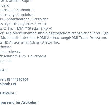
ter, Material: Kupfer
andard
Schirmung: Aluminium
Schirmung: Aluminium
ss, Kontaktmaterial: vergoldet
ss, Typ: DisplayPort™-Stecker
ss 2, Typ: HDMI™-Stecker (Typ A)
mer: Alle Markennamen sind eingetragene Warenzeichen ihrer Eige
on Multimedia Interface, HDMI-Aufmachung(HDMI Trade Dress) und
nHDMI Licensing Administrator, Inc.
schwarz
sion: schwarz
chseinheit: 1 Stk. unverpackt
nge: 3m
4843
er: 85444290900
sland: CN
rtikelnr.:
l passend für Artikelnr.: