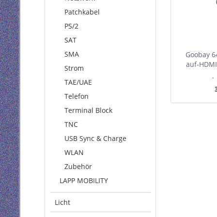
Patchkabel
PS/2
SAT
SMA
Goobay 64
auf-HDMI
Strom
Tag Minde
I
TAE/UAE
Telefon
Terminal Block
TNC
USB Sync & Charge
WLAN
Zubehör
LAPP MOBILITY
Licht