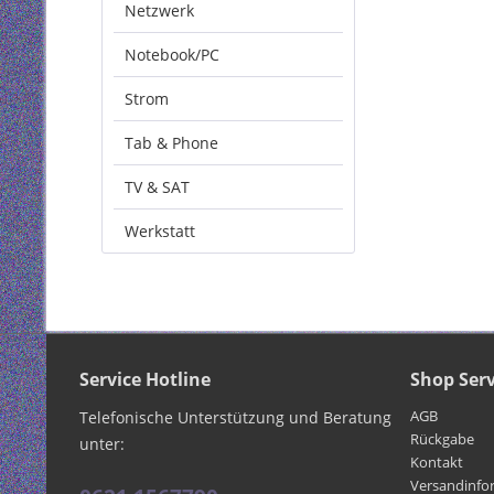
Netzwerk
Notebook/PC
Strom
Tab & Phone
TV & SAT
Werkstatt
Service Hotline
Shop Serv
AGB
Telefonische Unterstützung und Beratung
Rückgabe
unter:
Kontakt
Versandinfo