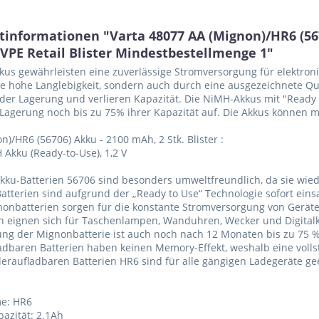
tinformationen "Varta 48077 AA (Mignon)/HR6 (567
 VPE Retail Blister Mindestbestellmenge 1"
us gewährleisten eine zuverlässige Stromversorgung für elektronis
e hohe Langlebigkeit, sondern auch durch eine ausgezeichnete Qu
er Lagerung und verlieren Kapazität. Die NiMH-Akkus mit "Ready
agerung noch bis zu 75% ihrer Kapazität auf. Die Akkus können 
n)/HR6 (56706) Akku - 2100 mAh, 2 Stk. Blister :
Akku (Ready-to-Use), 1,2 V
kku-Batterien 56706 sind besonders umweltfreundlich, da sie wied
Batterien sind aufgrund der „Ready to Use“ Technologie sofort einsa
nonbatterien sorgen für die konstante Stromversorgung von Geräte
en eignen sich für Taschenlampen, Wanduhren, Wecker und Digital
ung der Mignonbatterie ist auch noch nach 12 Monaten bis zu 75 %
ladbaren Batterien haben keinen Memory-Effekt, weshalb eine volls
deraufladbaren Batterien HR6 sind für alle gängigen Ladegeräte ge
me: HR6
pazität: 2.1Ah