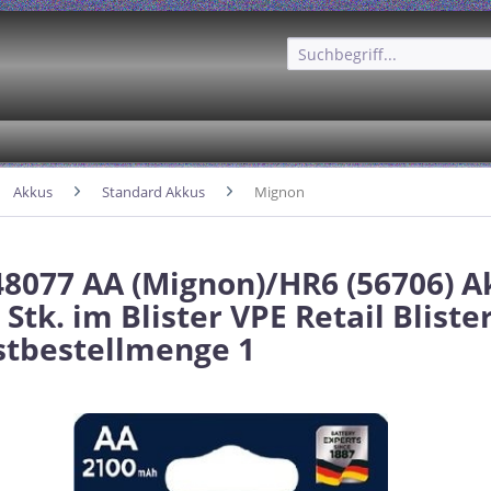
Akkus
Standard Akkus
Mignon
48077 AA (Mignon)/HR6 (56706) A
Stk. im Blister VPE Retail Bliste
tbestellmenge 1