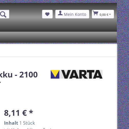
Mein Konto
0,00 € *
kku - 2100
r
8,11 € *
Inhalt
1 Stück