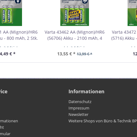
1 AA (Mignon)/HR6
Varta 43462 AA (Mignon)/HR6
Varta 43472
u - 800 mAh, 2 Stk.
(56706) Akku - 2100 mAh, 4
(5716) Akku 
 VPE Retail Blister
Stk. im Blister VPE Retail
im Blister 
nhalt
1 Stück
Inhalt
1 Stück
Inh
bestellmenge 1
Blister Mindestbestellmenge
Mindestb
4,49 € *
13,55 € *
12
13,99 € *
1
ice
Informationen
Datenschutz
Impressum
Newsletter
rmationen
Weitere Shops von Büro & Technik B
cht
rmular