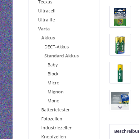
Tecxus
Ultracell
Ultralife
Varta
Akkus
DECT-Akkus
Standard Akkus
Baby
Block
Micro
Mignon
Mono
Batterietester
Fotozellen
Industriezellen
Beschreibu
Knopfzellen