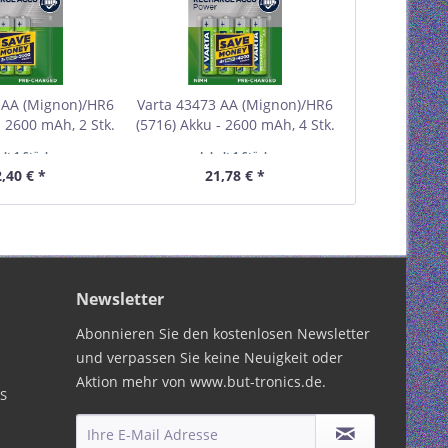
 AA (Mignon)/HR6
Varta 43473 AA (Mignon)/HR6
- 2600 mAh, 2 Stk.
(5716) Akku - 2600 mAh, 4 Stk.
VPE Retail Blister
im Blister VPE Retail Blister
alt
1 Stück
Inhalt
1 Stück
estellmenge 1
Mindestbestellmenge 1
,40 € *
21,78 € *
Newsletter
Abonnieren Sie den kostenlosen Newsletter
und verpassen Sie keine Neuigkeit oder
Aktion mehr von www.but-tronics.de.
PS