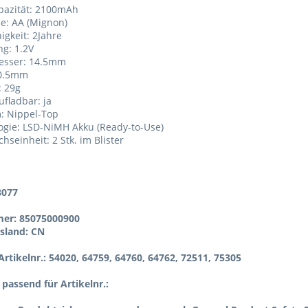
pazität: 2100mAh
e: AA (Mignon)
igkeit: 2Jahre
g: 1.2V
esser: 14.5mm
50.5mm
: 29g
ufladbar: ja
: Nippel-Top
ogie: LSD-NiMH Akku (Ready-to-Use)
hseinheit: 2 Stk. im Blister
8077
er: 85075000900
sland: CN
rtikelnr.: 54020, 64759, 64760, 64762, 72511, 75305
l passend für Artikelnr.: