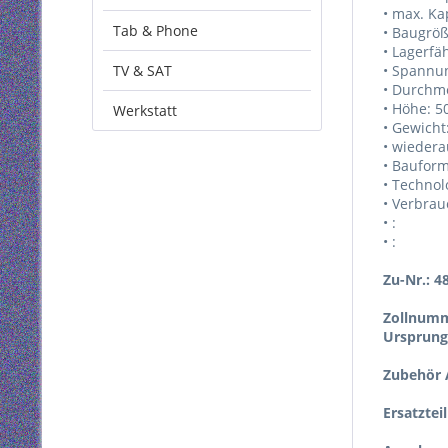
• max. Ka
Tab & Phone
• Baugröß
• Lagerfäh
TV & SAT
• Spannun
• Durchm
• Höhe: 
Werkstatt
• Gewicht
• wiedera
• Bauform
• Technol
• Verbrauc
• :
• :
Zu-Nr.: 4
Zollnumm
Ursprung
Zubehör A
Ersatztei