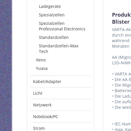
Ladegeräte
Produk
Spezialzellen
Blister
Spezialzellen
Professional Electronics
VARTA-Akk
durch ein
Standardzellen
während d
Standardzellen-Max
Monaten L
Tech
AA (Migno
Xeno
LSD-NiMH 
Yuasa
• VARTA A
• Die AA-
Kabel/Adapter
• Die Mig
• Batteri
Licht
• Die Lad
• Die auf
Netzwerk
• Die wie
Notebook/PC
• IEC-Na
Strom
• max. Ka