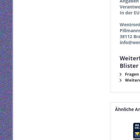
Angaben 
Verantwor
In der EU
Wentron
Pillmann
38112 Br
info@wen
Weiter
Blister
Fragen 
Weitere
Ähnliche Ar