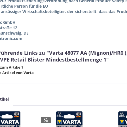
zur Produktsicherungsverordnung nach General Product Safety R
tliche Person für die EU
 ansässiger Wirtschaftsbeteiligter, der sicherstellt, dass das Pro
ic GmbH
straße 12
aunschweig, DE
tronic.com
führende Links zu "Varta 48077 AA (Mignon)/HR6 (5
 VPE Retail Blister Mindestbestellmenge 1"
zum Artikel?
 Artikel von Varta
tikel