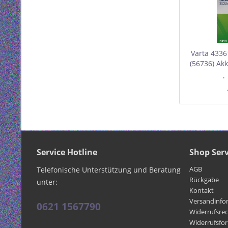
Varta 4336
(56736) Akk
im Blister
I
Mindest
Service Hotline
Shop Serv
AGB
Telefonische Unterstützung und Beratung
Rückgabe
unter:
Kontakt
Versandinfo
0621 1567790
Widerrufsre
Widerrufsfo